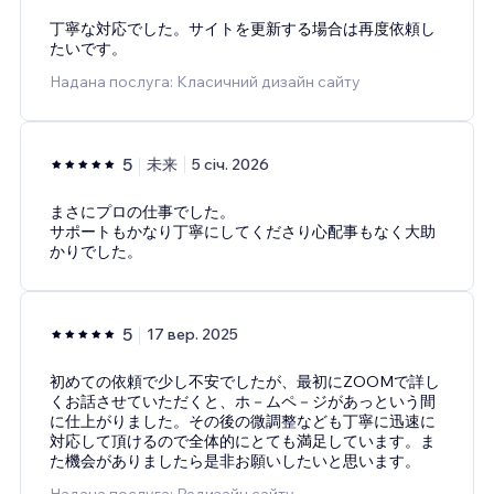
丁寧な対応でした。サイトを更新する場合は再度依頼し
たいです。
Надана послуга: Класичний дизайн сайту
5
未来
5 січ. 2026
まさにプロの仕事でした。
サポートもかなり丁寧にしてくださり心配事もなく大助
かりでした。
5
17 вер. 2025
初めての依頼で少し不安でしたが、最初にZOOMで詳し
くお話させていただくと、ホ－ムペ－ジがあっという間
に仕上がりました。その後の微調整なども丁寧に迅速に
対応して頂けるので全体的にとても満足しています。ま
た機会がありましたら是非お願いしたいと思います。
Надана послуга: Редизайн сайту