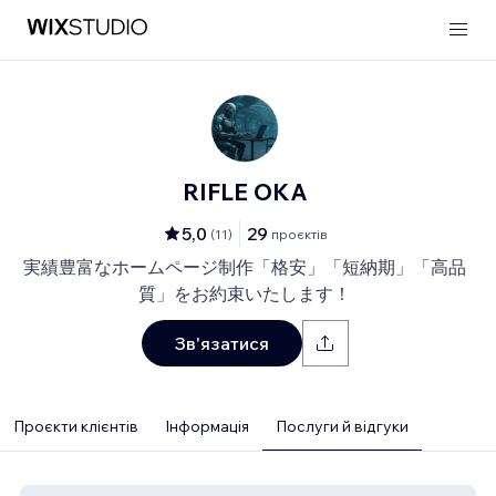
RIFLE OKA
5,0
29
(
11
)
проєктів
実績豊富なホームページ制作「格安」「短納期」「高品
質」をお約束いたします！
Зв'язатися
Проєкти клієнтів
Інформація
Послуги й відгуки