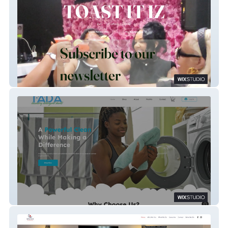
Toast It IZ
TADA Laundry