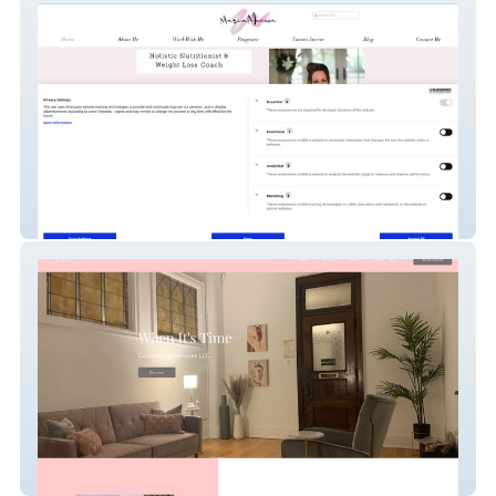
Maria Monem
When It&amp;#39;s Time CS