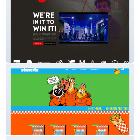
MCXevents 2023
shnëdz