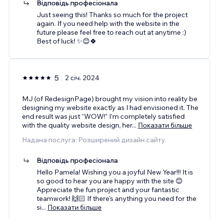
Відповідь професіонала
Just seeing this! Thanks so much for the project
again. If you need help with the website in the
future please feel free to reach out at anytime :)
Best of luck! ✨😊🍀
5
2 січ. 2024
MJ (of RedesignPage) brought my vision into reality be
designing my website exactly as I had envisioned it. The
end result was just “WOW!” I’m completely satisfied
with the quality website design, her
...
Показати більше
Надана послуга: Розширений дизайн сайту
Відповідь професіонала
Hello Pamela! Wishing you a joyful New Year!!! It is
so good to hear you are happy with the site 😊
Appreciate the fun project and your fantastic
teamwork! 🙌🏻 If there's anything you need for the
si
...
Показати більше