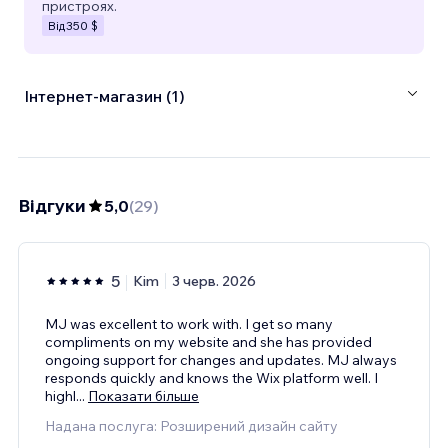
пристроях.
Від
350 $
Інтернет-магазин (1)
Відгуки
5,0
(
29
)
5
Kim
3 черв. 2026
MJ was excellent to work with. I get so many
compliments on my website and she has provided
ongoing support for changes and updates. MJ always
responds quickly and knows the Wix platform well. I
highl
...
Показати більше
Надана послуга: Розширений дизайн сайту