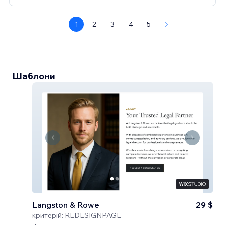
1
2
3
4
5
Шаблони
Langston & Rowe
29 $
критерій:
REDESIGNPAGE