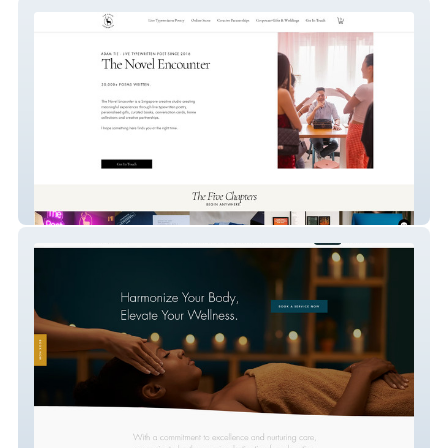
thenovelencounter
Johns Creek Spa