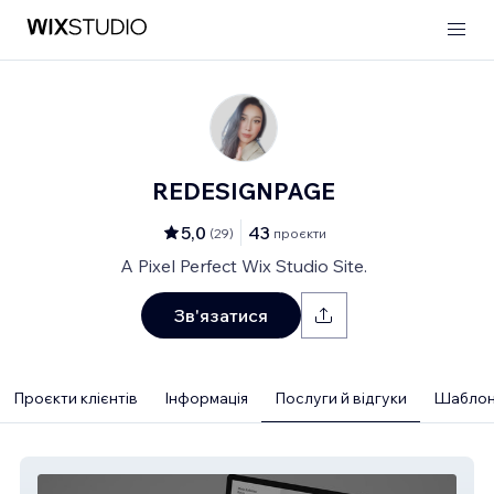
REDESIGNPAGE
5,0
43
(
29
)
проєкти
A Pixel Perfect Wix Studio Site.
Зв'язатися
Проєкти клієнтів
Інформація
Послуги й відгуки
Шаблони