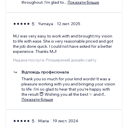
throughout. I'm glad to
...
Показати більше
5
Yumaya
12 лют. 2025
MJ was very easy to work with and brought my vision
to life with ease. She is very reasonable priced and got
the job done quick. I could not have asked for a better
experience. Thanks MJ!
Надана послуга: Розширений дизайн сайту
Відповідь професіонала
Thank you so much for your kind words! It was a
pleasure working with you and bringing your vision
to life. I'm so glad to hear that you're happy with
the result 😇 Wishing you all the best ✨ and if
...
Показати більше
5
Maria
19 лист. 2024