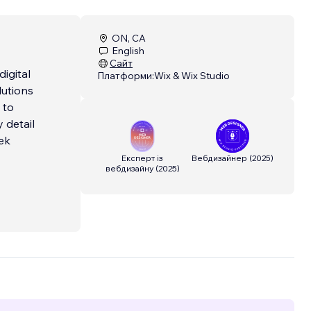
ON, CA
English
Сайт
digital
Платформи:
Wix & Wix Studio
lutions
 to
y detail
ek
Експерт із
Вебдизайнер
(
2025
)
вебдизайну
(
2025
)