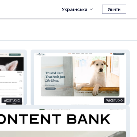
Українська
Увійти
Urban Tailz Grimsby