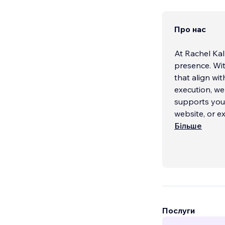
Про нас
At Rachel Kal
presence. Wit
that align wi
execution, we 
supports your
website, or e
Більше
Послуги