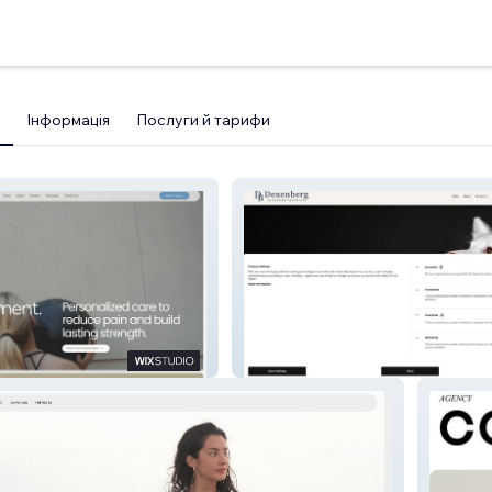
Інформація
Послуги й тарифи
l Therapy
Denenberg Veterinary Psychiatry