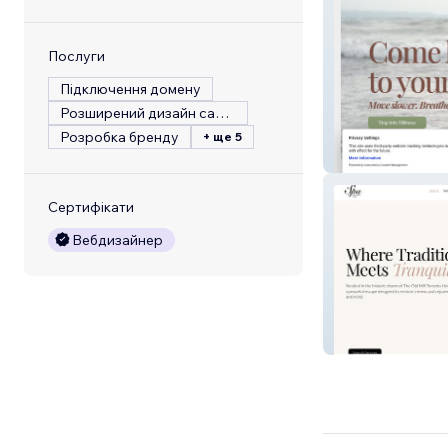
Послуги
Підключення домену
Розширений дизайн сайту
Розробка бренду
+ ще 5
Rooted & Radia
Сертифікати
Вебдизайнер
The Spa at The O