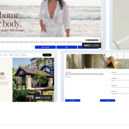
nt
Conten
ld Mill
Petra Biro