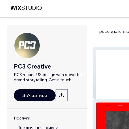
Проєкти клієнтів
PC3 Creative
PC3 means UX design with powerful
brand storytelling. Get in touch
today.
Mineko
Зв'язатися
Послуги
Підключення домену