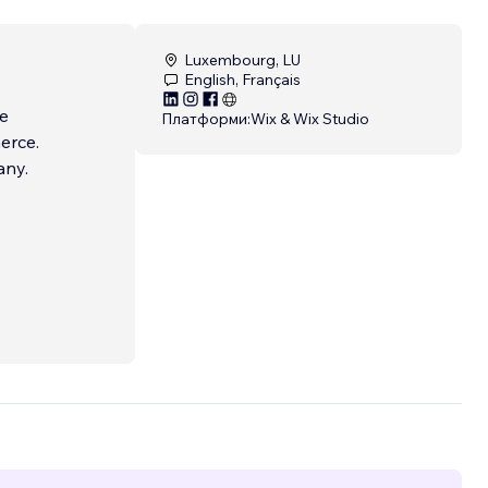
Luxembourg, LU
English, Français
he
Платформи:
Wix & Wix Studio
erce.
any.