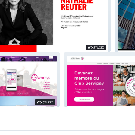
EASY'UP
Servipay