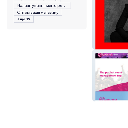
Налаштування меню ресторану
Оптимізація магазину
+ ще 19
Nathalie Reuter
PayPerPot