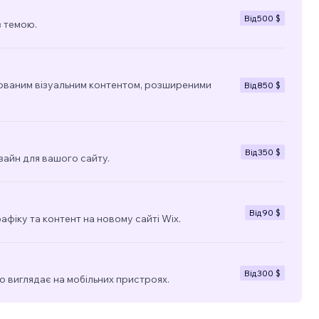
Від
500 $
з темою.
ованим візуальним контентом, розширеними
Від
850 $
Від
350 $
зайн для вашого сайту.
Від
90 $
фіку та контент на новому сайті Wix.
Від
300 $
о виглядає на мобільних пристроях.