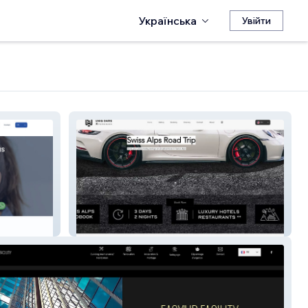
Українська
Увійти
UniqCarsXperiences