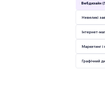
Вебдизайн (
Невеликі зав
Інтернет-маг
Маркетинг і 
Графічний ди