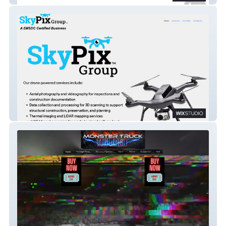
SkyPixGroup