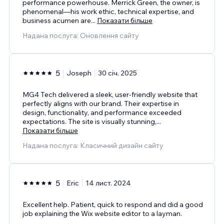
performance powerhouse. Merrick Green, the owner, is
phenomenal—his work ethic, technical expertise, and
business acumen are
...
Показати більше
Надана послуга: Оновлення сайту
5
Joseph
30 січ. 2025
MG4 Tech delivered a sleek, user-friendly website that
perfectly aligns with our brand. Their expertise in
design, functionality, and performance exceeded
expectations. The site is visually stunning,
...
Показати більше
Надана послуга: Класичний дизайн сайту
5
Eric
14 лист. 2024
Excellent help. Patient, quick to respond and did a good
job explaining the Wix website editor to a layman.