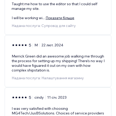
Taught me how to use the editor so that I could self
manage my site.
I will be working wi
...
Показати більше
Надана послуга: Супровід для сайту
5
M
22 лют. 2024
Merrick Green did an awesome job walking me through
the process for setting up my shipping! There's no way I
would have figuared it out on my own with how
complex shipstation is.
Надана послуга: Налаштування магазину
5
cindy
11 січ. 2023
I was very satisfied with choosing
MG4Tech/JusBSolutions. Choices of service providers