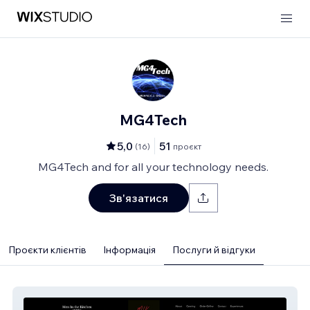
MG4Tech
5,0
51
(
16
)
проєкт
MG4Tech and for all your technology needs.
Зв'язатися
Проєкти клієнтів
Інформація
Послуги й відгуки