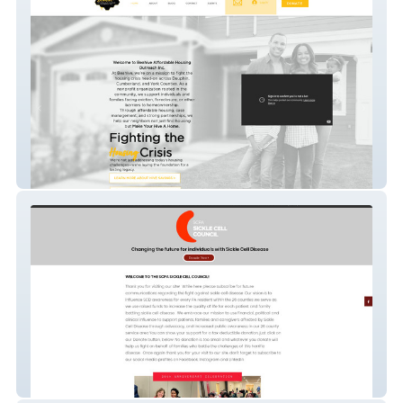
Beahive Housing
SCPASCC