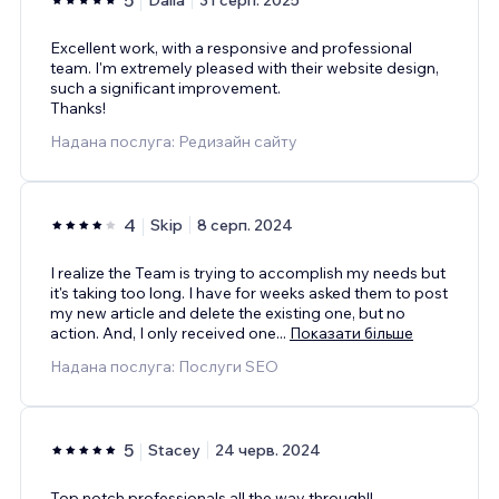
Excellent work, with a responsive and professional
team. I'm extremely pleased with their website design,
such a significant improvement.
Thanks!
Надана послуга: Редизайн сайту
4
Skip
8 серп. 2024
I realize the Team is trying to accomplish my needs but
it's taking too long. I have for weeks asked them to post
my new article and delete the existing one, but no
action. And, I only received one
...
Показати більше
Надана послуга: Послуги SEO
5
Stacey
24 черв. 2024
Top notch professionals all the way through!!