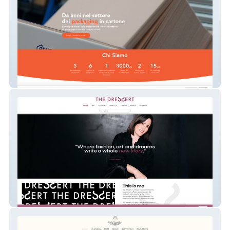
Italbox-scatolificio
thedressert