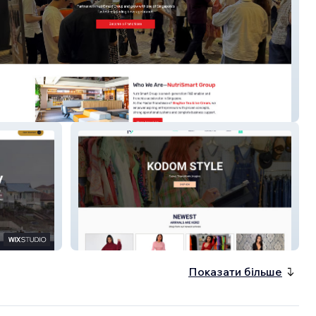
martgroup
Kodom Style
Показати більше