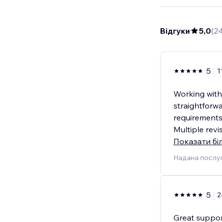
Відгуки
5,0
(
2
5
1
Working with
straightforwa
requirements
Multiple rev
Показати бі
Надана послуг
5
2
Great suppor