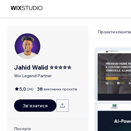
Проєкти клієнтів
Jahid Walid ⭐⭐⭐⭐⭐
Wix Legend Partner
5,0
38
(
24
)
виконаних проєктів
Timbers Edge H
LLC
Зв'язатися
Послуги