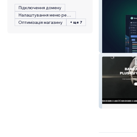
Підключення домену
Налаштування меню ресторану
Оптимізація магазину
+ ще 7
Smartdoorai
Bandjos Club