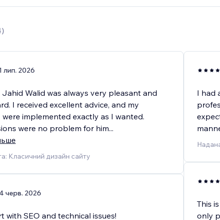
4
)
1 лип. 2026
 Jahid Walid was always very pleasant and
I had
rd. I received excellent advice, and my
profes
 were implemented exactly as I wanted.
expect
isions were no problem for him
...
manner
льше
Надана
а: Класичний дизайн сайту
4 черв. 2026
This i
t with SEO and technical issues!
only p