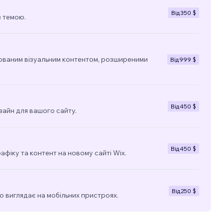
Від
350 $
з темою.
ованим візуальним контентом, розширеними
Від
999 $
Від
450 $
зайн для вашого сайту.
Від
450 $
фіку та контент на новому сайті Wix.
Від
250 $
о виглядає на мобільних пристроях.