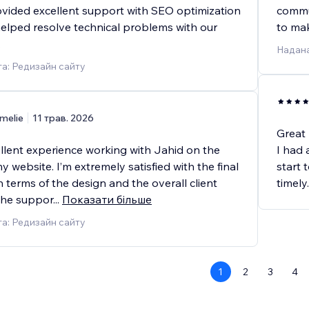
vided excellent support with SEO optimization
commun
helped resolve technical problems with our
to ma
.
Надана
а: Редизайн сайту
melie
11 трав. 2026
Great 
ellent experience working with Jahid on the
I had 
y website. I’m extremely satisfied with the final
start 
in terms of the design and the overall client
timel
The suppor
...
Показати більше
а: Редизайн сайту
1
2
3
4