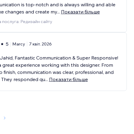
ication is top-notch and is always willing and able
ke changes and create my
...
Показати більше
 послуга: Редизайн сайту
5
Marcy
7 квіт. 2026
Jahid, Fantastic Communication & Super Responsive!
a great experience working with this designer. From
to finish, communication was clear, professional, and
y. They responded qu
...
Показати більше