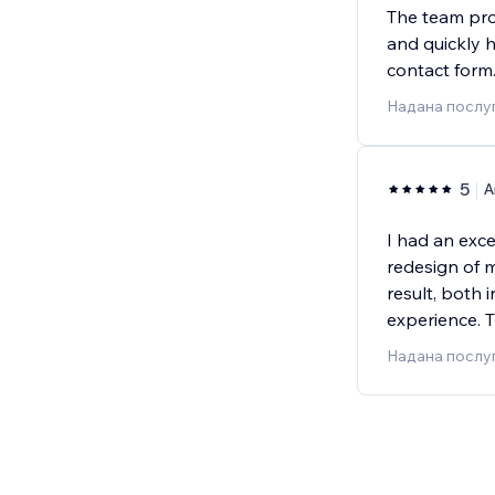
The team pro
and quickly 
contact form
Надана послуг
5
A
I had an exc
redesign of m
result, both 
experience. 
Надана послуг