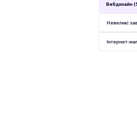
Вебдизайн (
Невеликі зав
Інтернет-маг