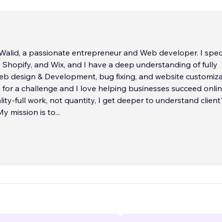
 Walid, a passionate entrepreneur and Web developer. I speci
 Shopify, and Wix, and I have a deep understanding of fully
eb design & Development, bug fixing, and website customiza
 for a challenge and I love helping businesses succeed online
lity-full work, not quantity, I get deeper to understand clien
y mission is to
...