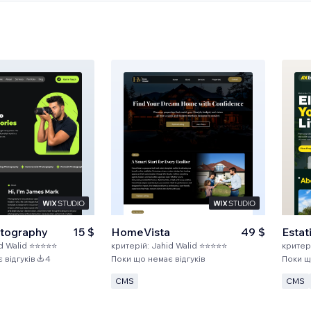
tography
15 $
HomeVista
49 $
Estat
d Walid ⭐⭐⭐⭐⭐
критерій:
Jahid Walid ⭐⭐⭐⭐⭐
критер
 відгуків
4
Поки що немає відгуків
Поки щ
CMS
CMS