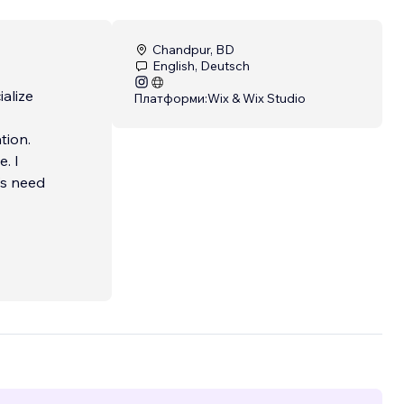
Chandpur, BD
English, Deutsch
alize
Платформи:
Wix & Wix Studio
tion.
. I
t's need