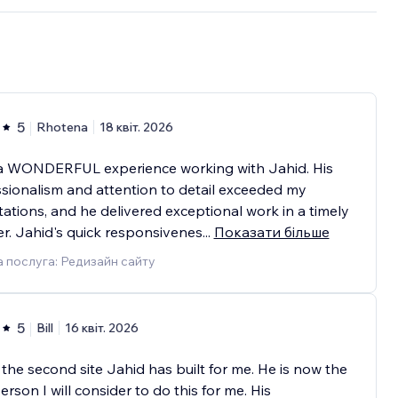
5
Rhotena
18 квіт. 2026
 a WONDERFUL experience working with Jahid. His
sionalism and attention to detail exceeded my
ations, and he delivered exceptional work in a timely
. Jahid's quick responsivenes
...
Показати більше
 послуга: Редизайн сайту
5
Bill
16 квіт. 2026
s the second site Jahid has built for me. He is now the
erson I will consider to do this for me. His