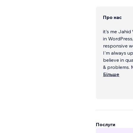
Про нас
it's me Jahid
in WordPress,
responsive w
I'm always up
believe in qua
& problems. M
Більше
Послуги