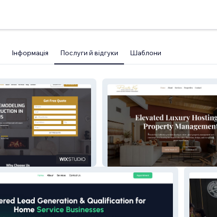
Інформація
Послуги й відгуки
Шаблони
ome Solutions,
Private Key Collective