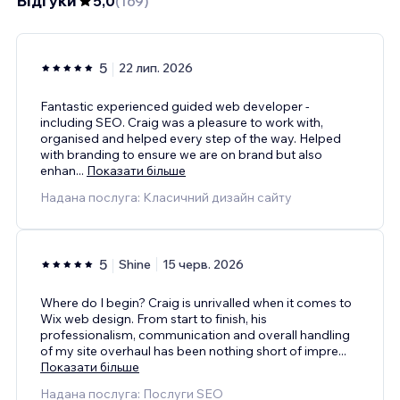
Відгуки
5,0
(
169
)
5
22 лип. 2026
Fantastic experienced guided web developer -
including SEO. Craig was a pleasure to work with,
organised and helped every step of the way. Helped
with branding to ensure we are on brand but also
enhan
...
Показати більше
Надана послуга: Класичний дизайн сайту
5
Shine
15 черв. 2026
Where do I begin? Craig is unrivalled when it comes to
Wix web design. From start to finish, his
professionalism, communication and overall handling
of my site overhaul has been nothing short of impre
...
Показати більше
Надана послуга: Послуги SEO