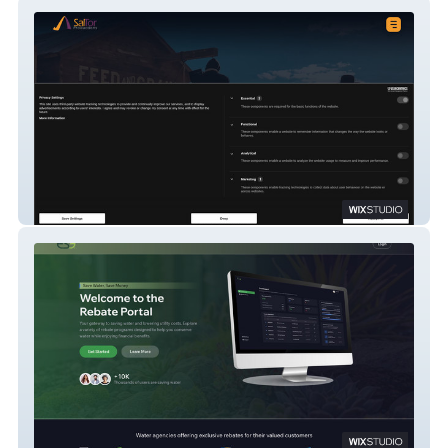
SalTor Productions
ESG Rebates