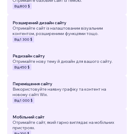
Отримайте базовий сайт із темою.
Від
800 $
Розширений дизайн сайту
Отримайте сайт із налаштованим візуальним
контентом, розширеними функціями тощо.
Від
1 300 $
Редизайн сайту
Отримайте нову тему й дизайн для вашого сайту.
Від
450 $
Переміщення сайту
Використовуйте наявну графіку та контент на
новому сайті Wix.
Від
1 000 $
Мобільний сайт
Отримайте сайт, який гарно виглядає на мобільних
пристроях.
Від
200 $