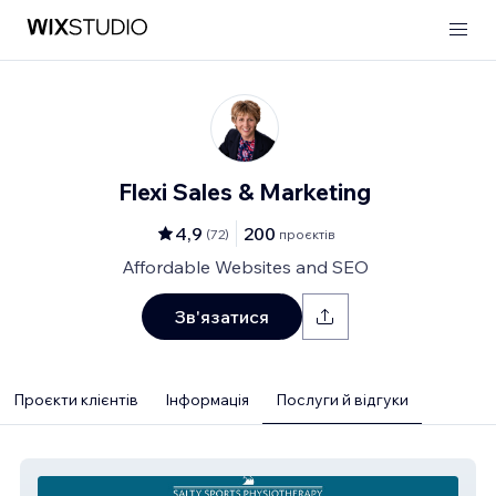
Flexi Sales & Marketing
4,9
200
(
72
)
проєктів
Affordable Websites and SEO
Зв'язатися
Проєкти клієнтів
Інформація
Послуги й відгуки