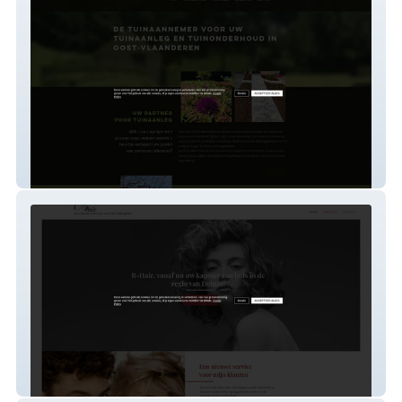
tuinen-den-hof
b-hair