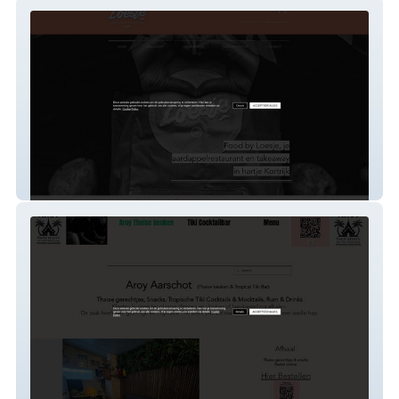
food-by-loesje
Alu Vds