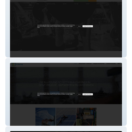
virtus-coaching
p-cleaning