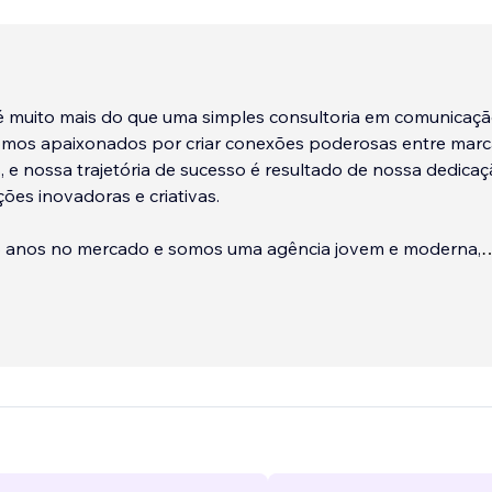
 é muito mais do que uma simples consultoria em comunicaçã
omos apaixonados por criar conexões poderosas entre marc
, e nossa trajetória de sucesso é resultado de nossa dedica
ções inovadoras e criativas.
 anos no mercado e somos uma agência jovem e moderna,
amente por todo o Brasil. Temos uma equipe dinâmica e cri
o intuito de oferecer soluções criativas e que gerem resul
s clientes.
 grande variedade de serviços digitais e off-line, sendo o
ital a nossa especialidade. Possuímos, em nosso quadro,
 formados e certificados nas suas áreas, que prezam pela étic
o indivíduo e clareza nos atendimentos.
...