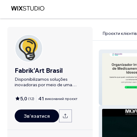
Проєкти клієнтів
Fabrik'Art Brasil
Disponibilizamos soluções
inovadoras por meio de uma
comunicação criativa.
5,0
41
(
12
)
виконаний проєкт
RenovatioMed
Зв'язатися