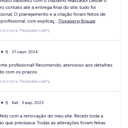
muito satisfeito com o trabalho realizado! Desde o
ro contato até a entrega final do site, tudo foi
ional. O planejamento e a criação foram feitos de
profissional, com explicaç
...
Показати більше
 послуга: Редизайн сайту
5
21 серп. 2024
nte profissional! Recomendo, atencioso aos detalhes
do com os prazos.
 послуга: Редизайн сайту
5
Keli
5 вер. 2023
feliz com a renovação do meu site. Recebi toda a
o que precisava. Todas as alterações foram feitas