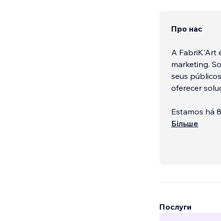
Про нас
A FabriK'Art
marketing. S
seus públicos
oferecer solu
Estamos há 8
atuando remot
Більше
nascemos com 
para os nosso
Possuímos uma
marketing dig
profissionais
respeito com 
Послуги