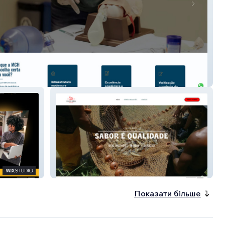
aúde
Magalhães Pescados
Показати більше