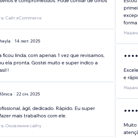
s sérios e comprometidos. Pode confiar de olhos
Estou 
primei
excepc
га: Сайт eCommerce
forma 
Надана
heyla
14 лют. 2025
 ficou linda, com apenas 1 vez que revisamos,
xou ela pronta. Gostei muito e super indico a
sil !
Excele
e rápi
Надана
ônica
22 січ. 2025
fissional, àgil, dedicado. Rápido. Eu super
 fazer mais trabalhos com ele.
Muito 
а: Оновлення сайту
atençã