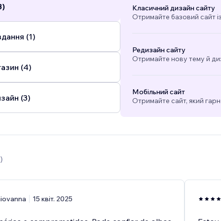
3)
Класичний дизайн сайту
Отримайте базовий сайт і
дання (1)
Редизайн сайту
Отримайте нову тему й ди
азин (4)
Мобільний сайт
зайн (3)
Отримайте сайт, який гарн
)
iovanna
15 квіт. 2025