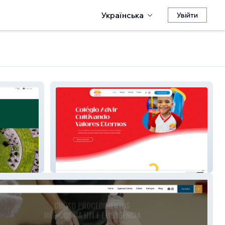
Українська
Увійти
Colégio Advir