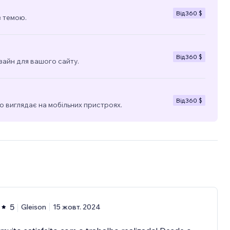
Від
360 $
з темою.
Від
360 $
зайн для вашого сайту.
Від
360 $
о виглядає на мобільних пристроях.
5
Gleison
15 жовт. 2024