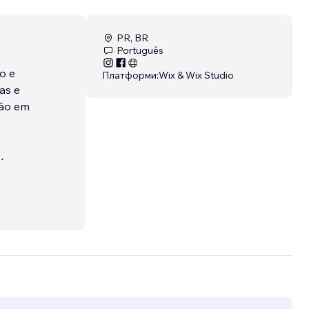
PR, BR
Português
o e
Платформи:
Wix & Wix Studio
as e
ção em
ativa,
tados
a,