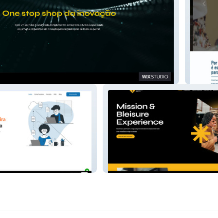
rtners
MCH S
Travel Ants