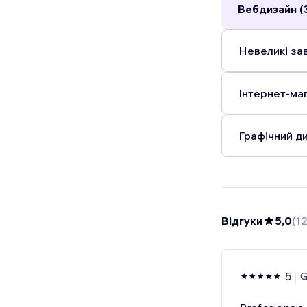
Вебдизайн (
Невеликі зав
Інтернет-маг
Графічний ди
Відгуки
5,0
(
12
5
G