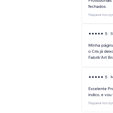
Profissionai
fechados.
Надана послу
5
S
Minha página
o Cris já dei
Fabrik'Art Bra
5
M
Excelente Pro
indico, e vou
Надана послуг