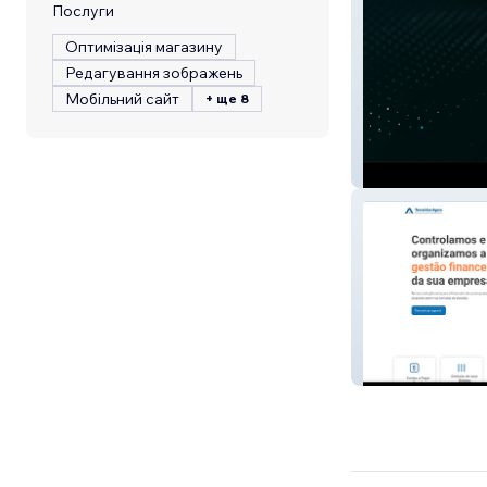
Послуги
Оптимізація магазину
Редагування зображень
Мобільний сайт
+ ще 8
MOA Venture Pa
Terceirize Agora