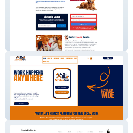
National Pet Microchip registry
Anywhere Work NEW