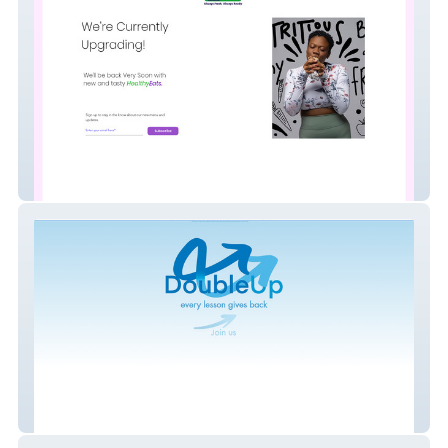
Health Heads
DoubleUp