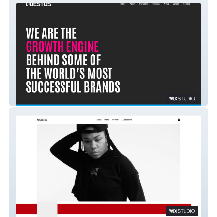
Questus
Addicted