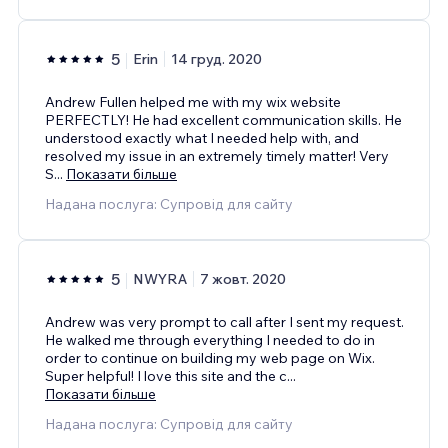
5
Erin
14 груд. 2020
Andrew Fullen helped me with my wix website
PERFECTLY! He had excellent communication skills. He
understood exactly what I needed help with, and
resolved my issue in an extremely timely matter! Very
S
...
Показати більше
Надана послуга: Супровід для сайту
5
NWYRA
7 жовт. 2020
Andrew was very prompt to call after I sent my request.
He walked me through everything I needed to do in
order to continue on building my web page on Wix.
Super helpful! I love this site and the c
...
Показати більше
Надана послуга: Супровід для сайту