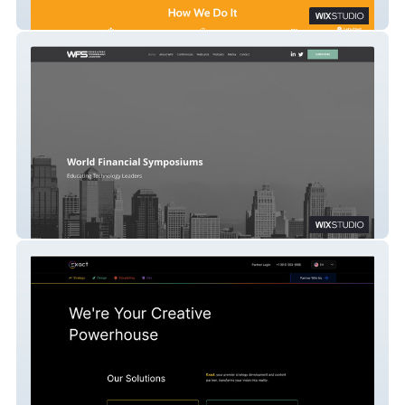
Active U 4 Life
WFS