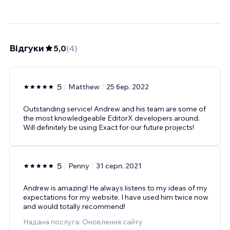
Відгуки
5,0
(
4
)
5
Matthew
25 бер. 2022
Outstanding service! Andrew and his team are some of
the most knowledgeable EditorX developers around.
Will definitely be using Exact for our future projects!
5
Penny
31 серп. 2021
Andrew is amazing! He always listens to my ideas of my
expectations for my website. I have used him twice now
and would totally recommend!
Надана послуга: Оновлення сайту