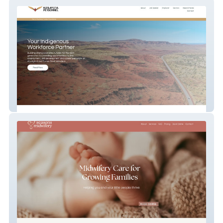
Karlayura
Seasons Midwifery