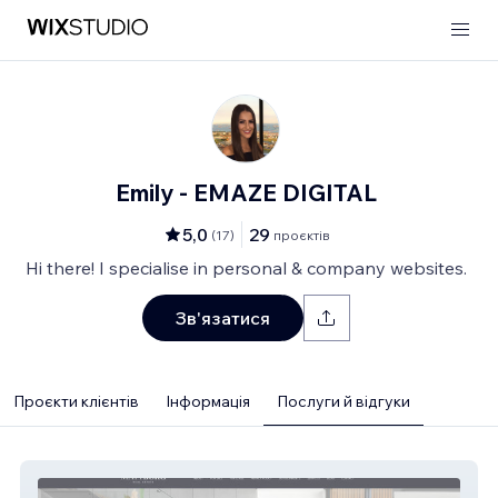
Emily - EMAZE DIGITAL
5,0
29
(
17
)
проєктів
Hi there! I specialise in personal & company websites.
Зв'язатися
Проєкти клієнтів
Інформація
Послуги й відгуки