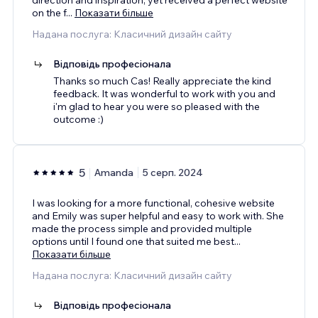
on the f
...
Показати більше
Надана послуга: Класичний дизайн сайту
Відповідь професіонала
Thanks so much Cas! Really appreciate the kind
feedback. It was wonderful to work with you and
i'm glad to hear you were so pleased with the
outcome :)
5
Amanda
5 серп. 2024
I was looking for a more functional, cohesive website
and Emily was super helpful and easy to work with. She
made the process simple and provided multiple
options until I found one that suited me best
...
Показати більше
Надана послуга: Класичний дизайн сайту
Відповідь професіонала