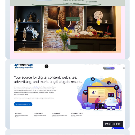
River Oaks Thai
EffectiveMarketing