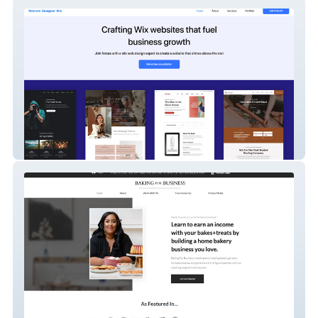
websitedesignerwix
Bakingforbusiness