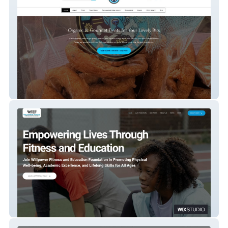
Bayou Barkery
WFEF Org