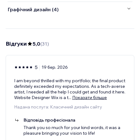
Графічний дизайн (4)
Відгуки
5,0
(
31
)
5
19 бер. 2026
I am beyond thrilled with my portfolio; the final product
definitely exceeded my expectations. As a tech-averse
artist, I needed all the help I could get and found it here.
Website Designer Wix is a t
...
Показати більше
Надана послуга: Класичний дизайн сайту
Відповідь професіонала
Thank you so much for your kind words, it was a
pleasure bringing your vision to life!