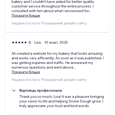
bakery and I couldn’t have asked for better quality
customer service throughout the entire process. I
consulted with him about what I envisioned for
...
Показати більше
Надана послуга: Розширений дизайн сайту
5
Lisa
10 жовт. 2025
Ali created a website for my bakery that looks amazing
and works very efficiently. As soon as it was published, I
was getting inquiries and traffic. He answered my
numerous questions and went above
...
Показати більше
Надана послуга: Розширений дизайн сайту
Відповідь професіонала
Thank you so much, Lisa! It was a pleasure bringing
your vision to life and helping Divine Dough grow. I
truly appreciate your trust and kind words.