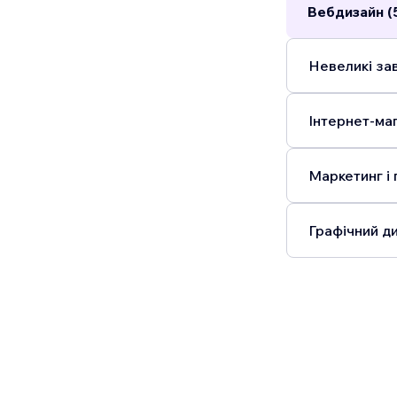
Вебдизайн (
Невеликі зав
Інтернет-маг
Маркетинг і 
Графічний ди