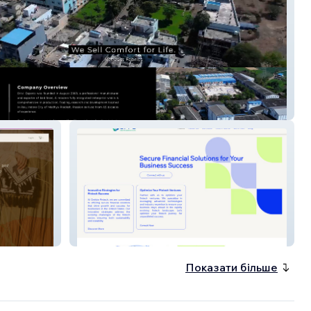
xports
Crelyte Fintech
Показати більше