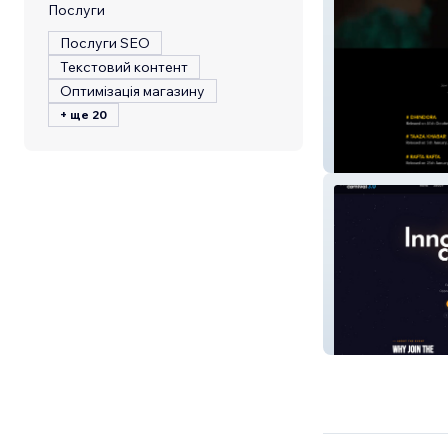
Послуги
Послуги SEO
Текстовий контент
Оптимізація магазину
+ ще 20
bbkv productio
Youngovator