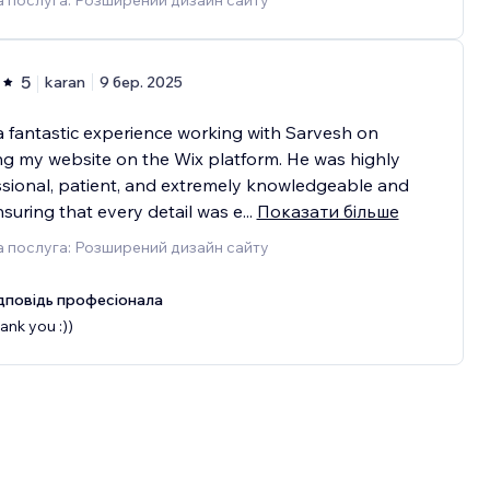
 послуга: Розширений дизайн сайту
5
karan
9 бер. 2025
a fantastic experience working with Sarvesh on
ng my website on the Wix platform. He was highly
sional, patient, and extremely knowledgeable and
nsuring that every detail was e
...
Показати більше
 послуга: Розширений дизайн сайту
дповідь професіонала
ank you :))