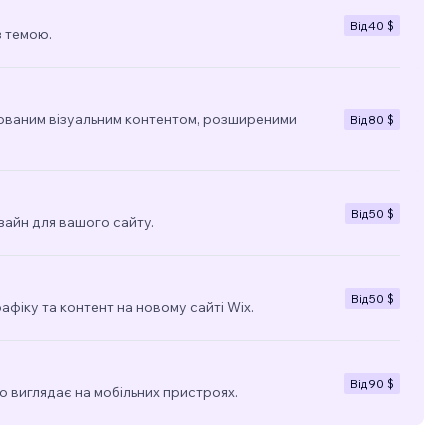
Від
40 $
з темою.
ованим візуальним контентом, розширеними
Від
80 $
Від
50 $
зайн для вашого сайту.
Від
50 $
фіку та контент на новому сайті Wix.
Від
90 $
о виглядає на мобільних пристроях.