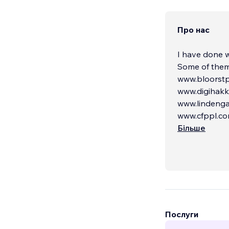
Про нас
I have done w
Some of them
www.bloorst
www.digihakk
www.lindeng
www.cfppl.c
Більше
Послуги