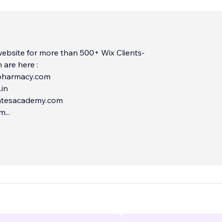
ebsite for more than 500+ Wix Clients-
 are here :
pharmacy.com
.in
atesacademy.com
om
...