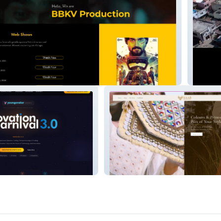
ns
Ditvi E
Saab - Luxe Store