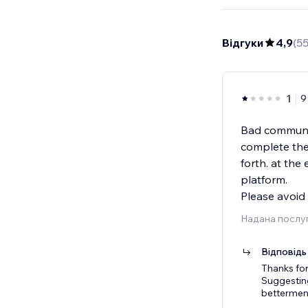
Відгуки
4,9
(
5
1
9
Bad communic
complete the
forth. at the
platform.
Please avoid 
Надана послуг
Відповідь
Thanks for
Suggesting
betterment