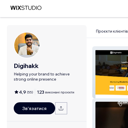
Проєкти клієнтів
Digihakk
Helping your brand to achieve
strong online presence
4,9
123
(
55
)
виконані проєкти
Digihakk
Зв'язатися