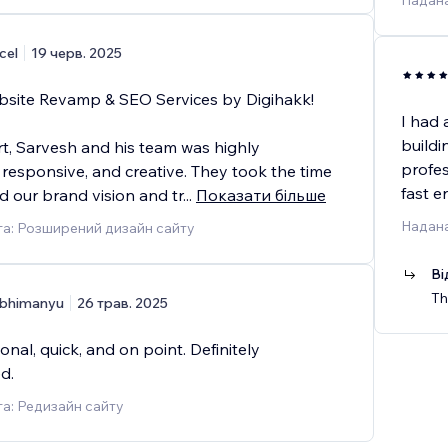
Надана
cel
19 черв. 2025
bsite Revamp & SEO Services by Digihakk!
I had 
buildi
rt, Sarvesh and his team was highly
profes
 responsive, and creative. They took the time
fast e
d our brand vision and tr
...
Показати більше
Надана
а: Розширений дизайн сайту
Ві
Th
bhimanyu
26 трав. 2025
onal, quick, and on point. Definitely
d.
а: Редизайн сайту