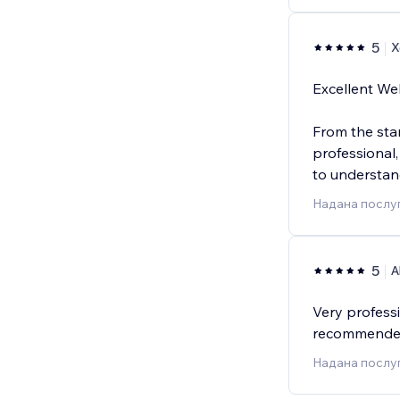
5
X
Excellent We
From the sta
professional,
to understan
Надана послуг
5
A
Very professi
recommende
Надана послуг