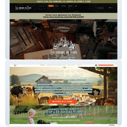
LesCouloirsDuTemps
Boutique de la Ferme