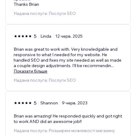
Thanks Brian
Надана послуга: Послуги SEO
5
Linda
12 черв. 2025
Brian was great to work with. Very knowledgable and
responsive to what I needed for my website. He
handled SEO and fixes my site needed as well as made
a couple design adjustments. I'll be recommendin
...
Показати більше
Надана послуга: Послуги SEO
5
Shannon
9 черв. 2023
Brian was amazing! He responded quickly and got right
to work AND did an awesome job!!
Надана послуга: Розширені можливості магазину