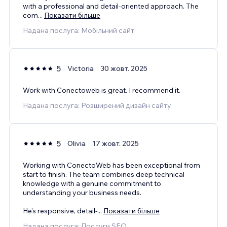
with a professional and detail-oriented approach. The
com
...
Показати більше
Надана послуга: Мобільний сайт
5
Victoria
30 жовт. 2025
Work with Conectoweb is great. I recommend it.
Надана послуга: Розширений дизайн сайту
5
Olivia
17 жовт. 2025
Working with ConectoWeb has been exceptional from
start to finish. The team combines deep technical
knowledge with a genuine commitment to
understanding your business needs.
He’s responsive, detail-
...
Показати більше
Надана послуга: Послуги SEO