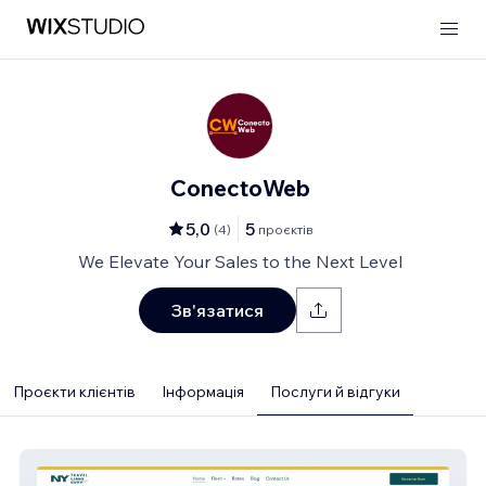
ConectoWeb
5,0
5
(
4
)
проєктів
We Elevate Your Sales to the Next Level
Зв'язатися
Проєкти клієнтів
Інформація
Послуги й відгуки