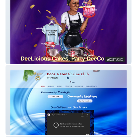
Dees Custom Designs & Apparels
BocaRatonShrineClub