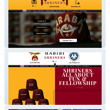
Araba Shriners
HabibiShriners