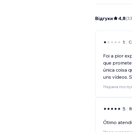
Відгуки
4,8
(
3
1
C
Foi a pior e
que prometem
única coisa 
uns vídeos. S
Надана послу
5
B
Ótimo atend