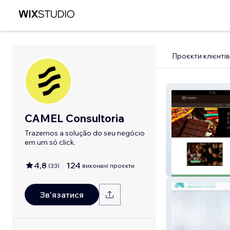
Проєкти клієнтів
CAMEL Consultoria
Trazemos a solução do seu negócio
em um só click.
4,8
124
(
33
)
виконані проєкти
Cacau Show
Зв'язатися