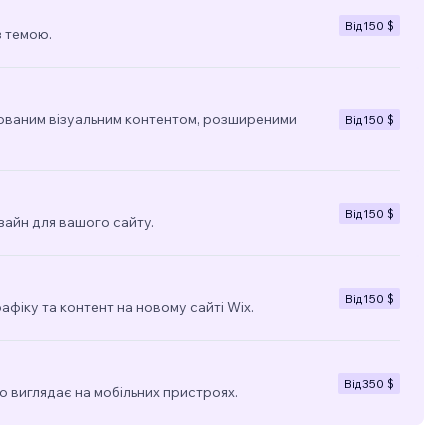
Від
150 $
з темою.
ованим візуальним контентом, розширеними
Від
150 $
Від
150 $
зайн для вашого сайту.
Від
150 $
фіку та контент на новому сайті Wix.
Від
350 $
о виглядає на мобільних пристроях.