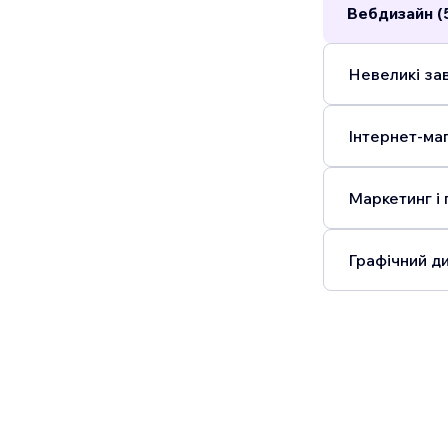
Вебдизайн (
Невеликі зав
Інтернет-маг
Маркетинг і 
Графічний ди