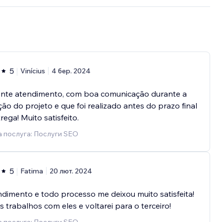
5
Vinícius
4 бер. 2024
ente atendimento, com boa comunicação durante a
ão do projeto e que foi realizado antes do prazo final
rega! Muito satisfeito.
 послуга: Послуги SEO
5
Fatima
20 лют. 2024
dimento e todo processo me deixou muito satisfeita!
is trabalhos com eles e voltarei para o terceiro!