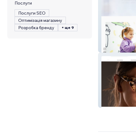
Послуги
Послуги SEO
Оптимізація магазину
Розробка бренду
+ ще 9
Dra. Maria Luiza
DPACH OFC