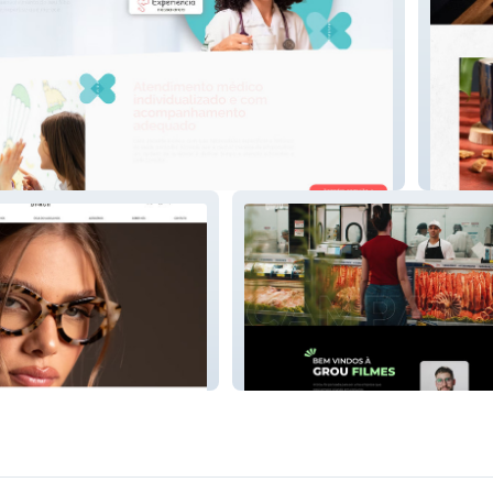
 Lauar
Uccello
Grou