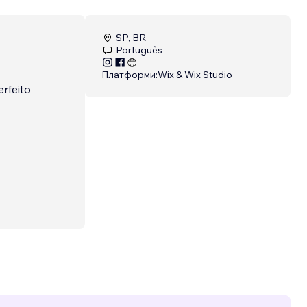
SP, BR
Português
Платформи:
Wix & Wix Studio
rfeito