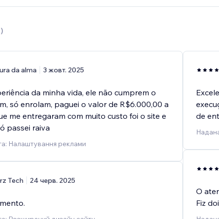
3
)
ura da alma
3 жовт. 2025
xperiência da minha vida, ele não cumprem o
Excel
, só enrolam, paguei o valor de R$6.000,00 a
execuç
que me entregaram com muito custo foi o site e
de ent
ó passei raiva
Надана
га: Налаштування реклами
rz Tech
24 черв. 2025
O aten
imento.
Fiz do