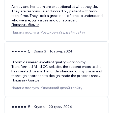
Ashley and her team are exceptional at what they do.
They are responsive and incredibly patient with 'non-
techie' me. They took a great deal of time to understand
who we are, our values and our approa
...
Показати більше
Надана послуга: Розширений дизайн сайту
5
Diana S
16 груд. 2024
Bloom delivered excellent quality work on my
Transformed Mind CC website, the second website she
has created for me. Her understanding of my vision and
thorough approach to design made the process smo
...
Показати більше
Надана послуга: Класичний дизайн сайту
5
Krystal
20 трав. 2024