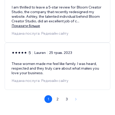
I am thrilled to leave a 5-star review for Bloom Creator
Studio, the company that recently redesigned my
website. Ashley, the talented individual behind Bloom
Creator Studio, did an excellent job of c
...
Показати більше
Надана послуга: Редизайн сайту
5
Lauren
25 трав. 2023
These women made me feel like family. I was heard,
respected and they truly care about what makes you
love your business.
Надана послуга: Редизайн сайту
1
2
3