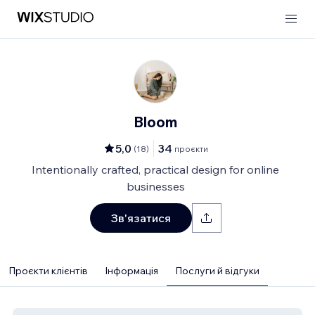
Bloom
5,0
34
(
18
)
проєкти
Intentionally crafted, practical design for online
businesses
Зв'язатися
Проєкти клієнтів
Інформація
Послуги й відгуки