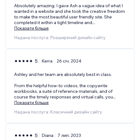
Absolutely amazing. I gave Ash a vague idea of what I
wanted in a website and she took the creative freedom
to make the most beautiful user friendly site. She
completed it within a tight timeline and
...
Показати більше
Надана послуга: Розширений дизайн сайту
5
Kerra
26 січ. 2024
Ashley and her team are absolutely best in class.
From the helpful how-to videos, the copywrite
workbooks, a suite of reference materials, and of
course the timely responses and virtual calls, you
...
Показати більше
Надана послуга: Класичний дизайн сайту
5
Diana
7 лип. 2023