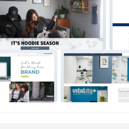
New Cr
nding
Vitality Dental