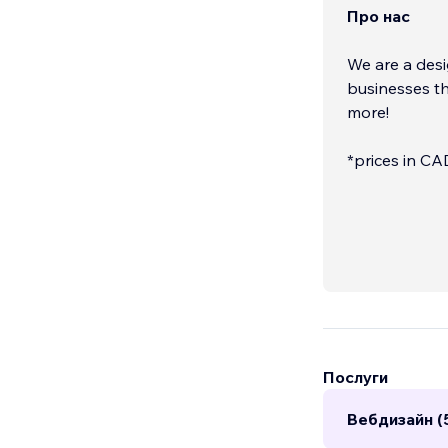
Про нас
We are a desi
businesses th
more!
*prices in CA
Послуги
Вебдизайн (