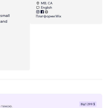
MB, CA
English
 small
Платформи:
Wix
 and
Від
1 299 $
з темою.