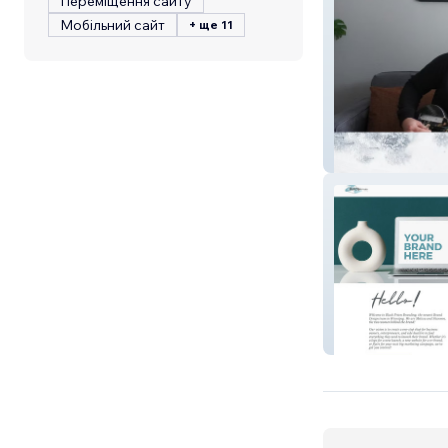
Переміщення сайту
Мобільний сайт
+ ще 11
Team Issued
Black Prism Bra