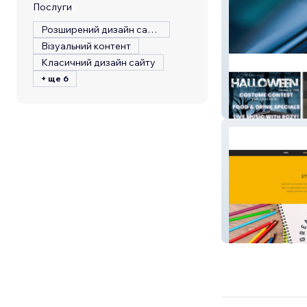
Послуги
Розширений дизайн сайту
Візуальний контент
Класичний дизайн сайту
+ ще 6
Allardyce Creati
Greater Good