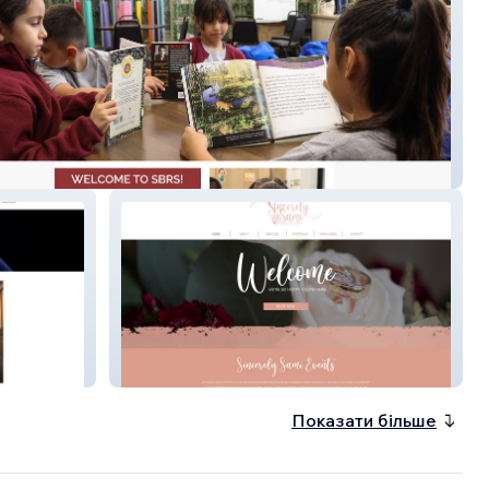
o Richard
SincerelySamiEvents
Показати більше