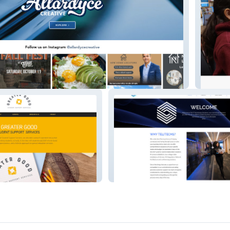
ve
St Brun
Telitechs