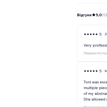
Відгуки
5,0
(
12
5
2
Very profess
Надана послуг
5
M
Toni was exce
multiple pie
of my abstract
She allowed 