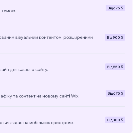
Від
675 $
з темою.
ованим візуальним контентом, розширеними
Від
900 $
Від
850 $
зайн для вашого сайту.
Від
675 $
фіку та контент на новому сайті Wix.
Від
300 $
о виглядає на мобільних пристроях.