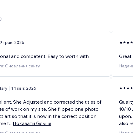
)
9 трав. 2026
ional and competent. Easy to worth with.
Great 
а: Оновлення сайту
Надана
ary
14 квіт. 2026
llent. She Adjusted and corrected the titles of
Qualit
ces of work on my site. She flipped one photo
10/10 
 art so that it is now in the correct position.
upon. 
me t
...
Показати більше
also r