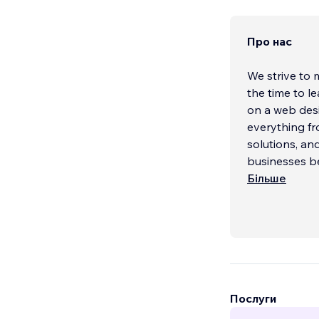
Про нас
We strive to ma
the time to l
on a web design
everything fr
solutions, and web 
businesses b
Більше
Послуги