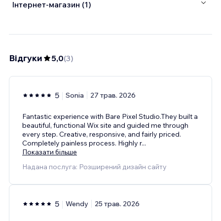
Інтернет-магазин (1)
Відгуки
5,0
(
3
)
5
Sonia
27 трав. 2026
Fantastic experience with Bare Pixel Studio.They built a
beautiful, functional Wix site and guided me through
every step. Creative, responsive, and fairly priced.
Completely painless process. Highly r
...
Показати більше
Надана послуга: Розширений дизайн сайту
5
Wendy
25 трав. 2026