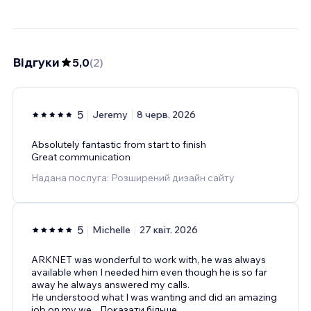
Відгуки
5,0
(
2
)
5
Jeremy
8 черв. 2026
Absolutely fantastic from start to finish
Great communication
Надана послуга: Розширений дизайн сайту
5
Michelle
27 квіт. 2026
ARKNET was wonderful to work with, he was always
available when I needed him even though he is so far
away he always answered my calls.
He understood what I was wanting and did an amazing
job on my we
...
Показати більше