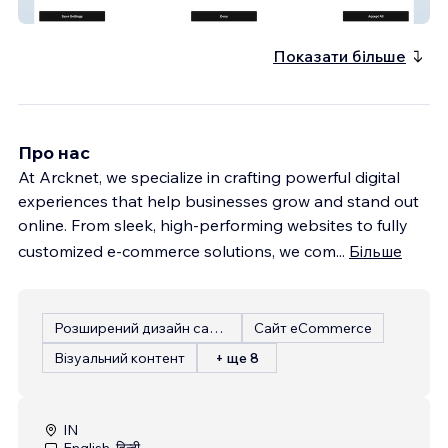
BODY KITS INDIA
Показати більше
Про нас
At Arcknet, we specialize in crafting powerful digital
experiences that help businesses grow and stand out
online. From sleek, high-performing websites to fully
customized e-commerce solutions, we com
...
Більше
Розширений дизайн сайту
Сайт eCommerce
Візуальний контент
+ ще 8
IN
English, हिन्दी