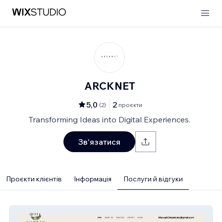
ARCKNET
5,0
2
(
2
)
проєкти
Transforming Ideas into Digital Experiences.
Зв'язатися
Проєкти клієнтів
Інформація
Послуги й відгуки