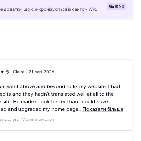
Від
150 $
і додатки, що синхронізуються із сайтом Wix.
5
Claire
21 лип. 2026
m went above and beyond to fix my website, I had
dits and they hadn't translated well at all to the
 site. He made it look better than I could have
ned and upgraded my home page
...
Показати більше
 послуга: Мобільний сайт