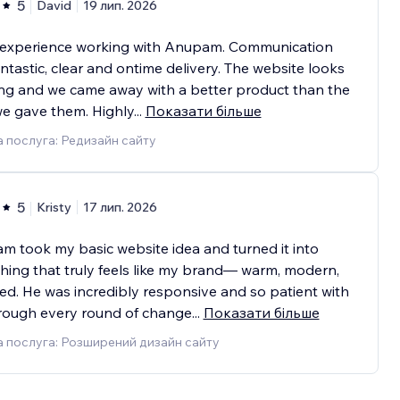
5
David
19 лип. 2026
 experience working with Anupam. Communication
ntastic, clear and ontime delivery. The website looks
ng and we came away with a better product than the
we gave them. Highly
...
Показати більше
 послуга: Редизайн сайту
5
Kristy
17 лип. 2026
 took my basic website idea and turned it into
ing that truly feels like my brand— warm, modern,
ed. He was incredibly responsive and so patient with
rough every round of change
...
Показати більше
 послуга: Розширений дизайн сайту