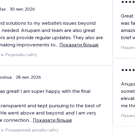
ax
30 лип. 2026
Great
 solutions to my website’s issues beyond
was fa
I needed. Anupam and team are also great
amazi
s and provide regular updates. They also are
brief 
 making improvements to
...
Показати більше
Надана
а: Редизайн сайту
oshua
28 лип. 2026
Anupam
s great! I am super happy with the final
someth
elevat
transparent and kept pursuing to the best of
me th
. He went above and beyond, and I am very
Надана
he connection
...
Показати більше
а: Розширений дизайн сайту