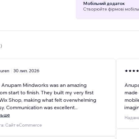
Мобільний додаток
Створюйте фірмові мобільн
3
)
auren
30 лип. 2026
h Anupam Mindworks was an amazing
Anupa
om start to finish. They built my very first
made e
Wix Shop, making what felt overwhelming
mobile
asy. Communication was excellent
...
imagi
льше
Надана
га: Сайт eCommerce