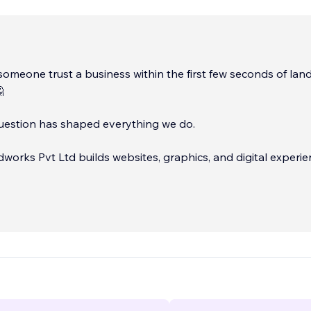
meone trust a business within the first few seconds of lan

question has shaped everything we do.
rks Pvt Ltd builds websites, graphics, and digital experi
s that want to look professional, earn trust, and communica
.
...