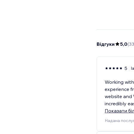
Відгуки
5,0
(
3
5
l
Working wit
experience fr
website and 
incredibly e
Показати бі
Надана послу