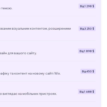
Від
1 298 $
з темою.
ованим візуальним контентом, розширеними
Від
3 250 $
Від
1 898 $
зайн для вашого сайту.
Від
450 $
фіку та контент на новому сайті Wix.
Від
1 688 $
о виглядає на мобільних пристроях.