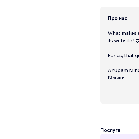
Про нас
What makes so
its website? 
For us, that 
Anupam Mindwo
for businesse
Більше
clearly online
Послуги