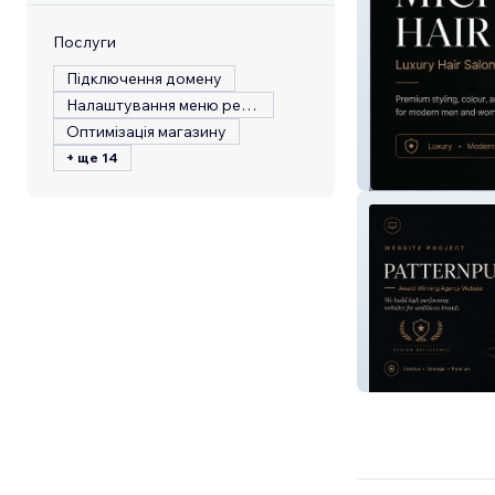
Послуги
Підключення домену
Налаштування меню ресторану
Оптимізація магазину
+ ще 14
Michael Hair St
Pattern Pulse