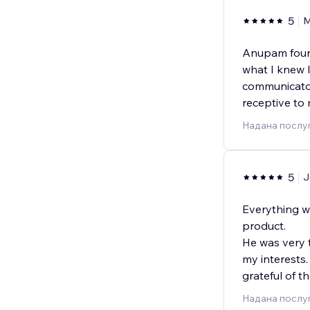
5
M
Anupam found
what I knew 
communicator
receptive to
Надана послуг
5
J
Everything wa
product.
He was very 
my interests
grateful of t
Надана послуг