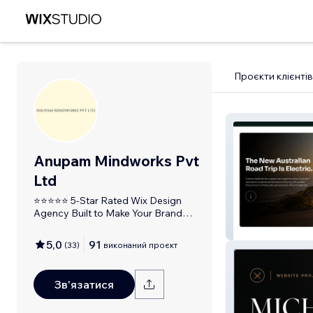
Проєкти клієнтів
Anupam Mindworks Pvt
Ltd
⭐⭐⭐⭐⭐ 5-Star Rated Wix Design
Agency Built to Make Your Brand
Feel Human
Adventure EV
5,0
91
(
33
)
виконаний проєкт
Зв'язатися