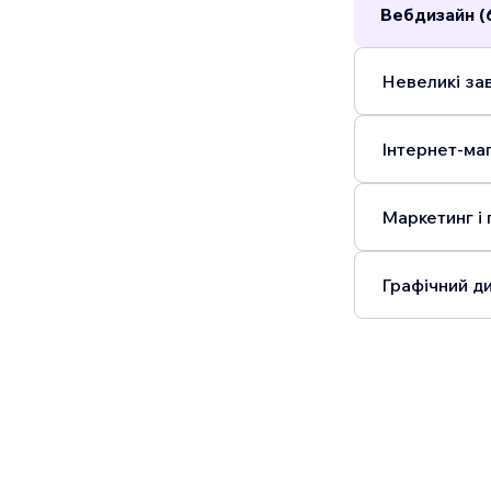
Вебдизайн (
Невеликі зав
Інтернет-маг
Маркетинг і 
Графічний ди