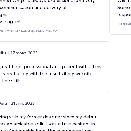
anned. Angie is always professional and very
Wix ma
communication and delivery of
Some 
gns.
respon
se again!
Надана
а: Розширений дизайн сайту
rika
17 жовт. 2023
reat help, professional and patient with all my
m very happy with the results if my website
fine skills.
era
21 лип. 2023
king with my former designer since my debut
as an amicable split, I was a little hesitant in
g to find outside help. However, when I met