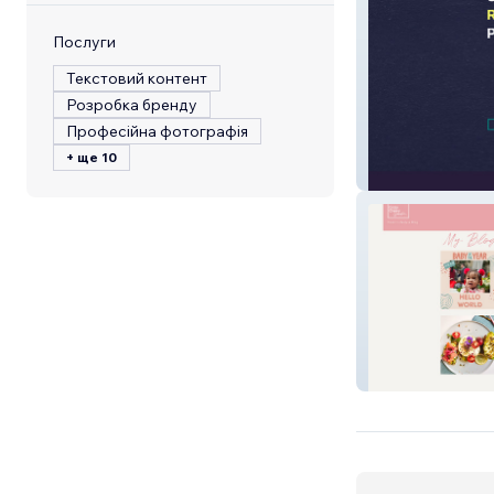
Послуги
Текстовий контент
Розробка бренду
Професійна фотографія
+ ще 10
RevOnyx
Crazychewygo