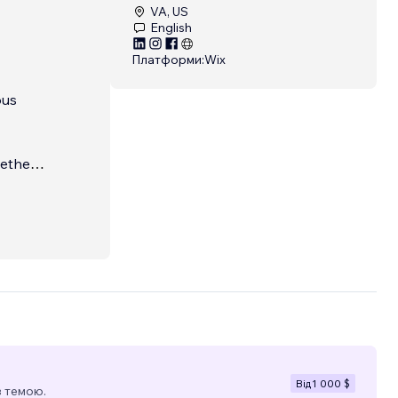
VA, US
English
Платформи:
Wix
ous
ether.
Від
1 000 $
з темою.