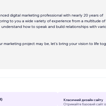
nced digital marketing professional with nearly 20 years of
 bring to you a wide variety of experience from a multitude of
 I understand how to speak and build relationships with vari
 marketing project may be, let's bring your vision to life tog
de:
...
3)
Класичний дизайн сайту
Отримайте базовий сайт і