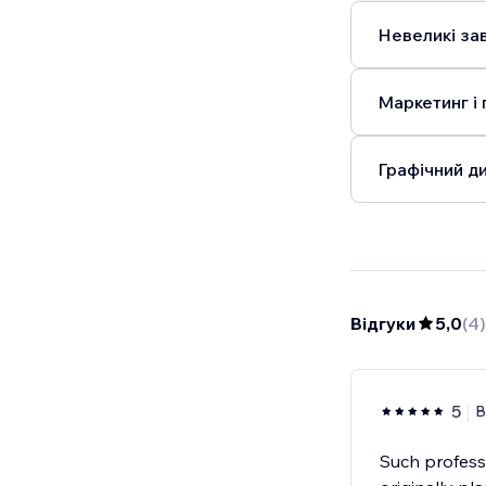
Невеликі зав
Маркетинг і 
Графічний ди
Відгуки
5,0
(
4
)
5
B
Such profess