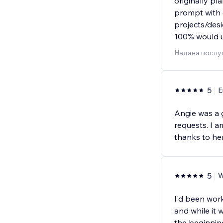
originally pl
prompt with 
projects/desi
100% would u
Надана послуг
5
E
Angie was a g
requests. I a
thanks to her 
5
W
I'd been wor
and while it w
the beginnin