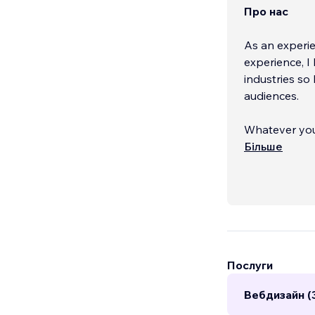
Про нас
As an experie
experience, I
industries so
audiences.
Whatever your
Більше
Services inclu
Послуги
Вебдизайн (