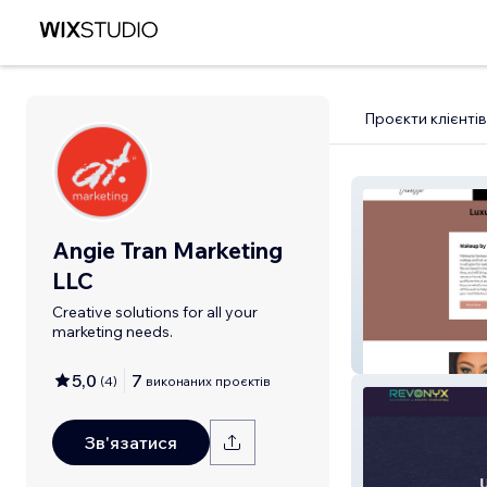
Проєкти клієнтів
Angie Tran Marketing
LLC
Creative solutions for all your
marketing needs.
Makeup By Van
5,0
7
(
4
)
виконаних проєктів
Зв'язатися