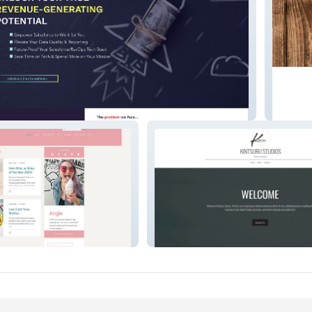
Angie T
od
Kintsuru Studios