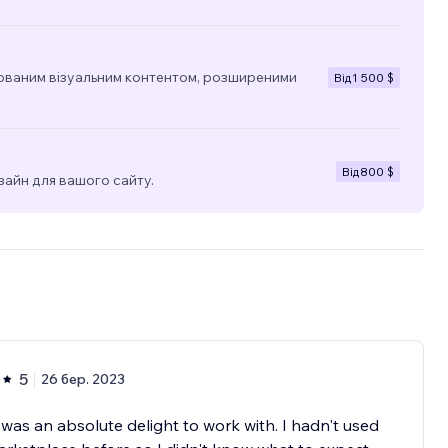
ованим візуальним контентом, розширеними
Від
1 500 $
Від
800 $
зайн для вашого сайту.
5
26 бер. 2023
was an absolute delight to work with. I hadn't used