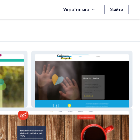
Українська
Увійти
Thecolossusproject O