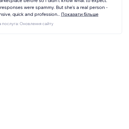
rketplace before so I didn't know what to expect.
responses were spammy. But she's a real person -
sive, quick and profession
...
Показати більше
 послуга: Оновлення сайту