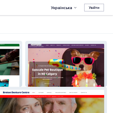
Українська
Увійти
DoggyWood Limited