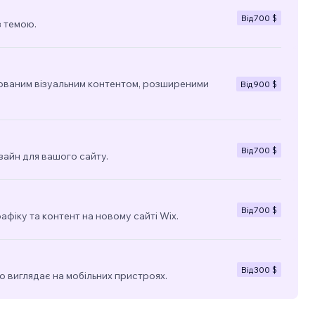
Від
700 $
з темою.
ованим візуальним контентом, розширеними
Від
900 $
Від
700 $
зайн для вашого сайту.
Від
700 $
фіку та контент на новому сайті Wix.
Від
300 $
о виглядає на мобільних пристроях.