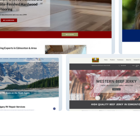
Breton 
ountry
Western Beef Jerky