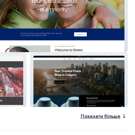
Denture Centre
Prestige PawnBrokers
Показати більше