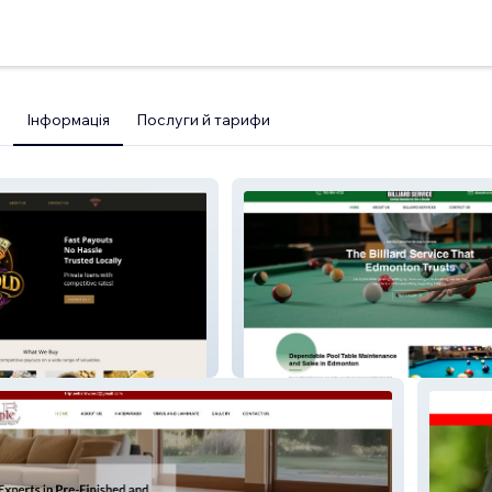
Інформація
Послуги й тарифи
hop
Dave's Billiard