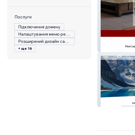
Послуги
Підключення домену
Налаштування меню ресторану
Розширений дизайн сайту
Triple E
+ ще 16
Hobo Camper C