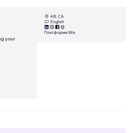
AB, CA
English
e
Платформи:
Wix
ng your