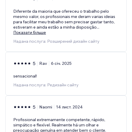
Diferente da maioria que ofereceu o trabalho pelo
mesmo valor, os profissionais me deram varias ideias
para facilitar meu trabalho sem precisar gastar tanto,
estiveram e ainda estão a minha disposição
...
Показати більше
Надана послуга: Розширений дизайн сайту
5
Rav
6 січ. 2025
sensacional!
Надана послуга: Редизайн сайту
5
Naomi
14 лист. 2024
Profissional extremamente competente, rápido,
simpático e flexível. Realmente há um olhar e
preocupação genuína em atender bem o cliente.