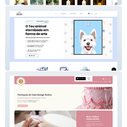
trot.com.br
Selennys