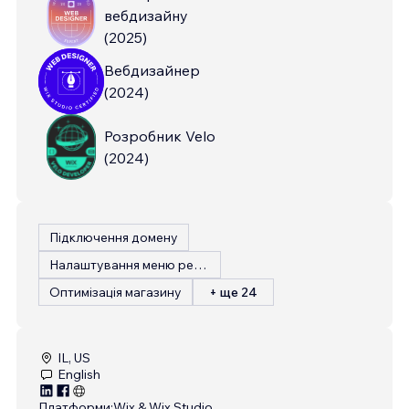
вебдизайну
(
2025
)
Вебдизайнер
(
2024
)
Розробник Velo
(
2024
)
Підключення домену
Налаштування меню ресторану
Оптимізація магазину
+ ще 24
IL, US
English
Платформи:
Wix & Wix Studio