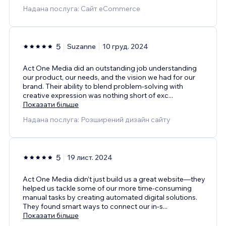
Надана послуга: Сайт eCommerce
5
Suzanne
10 груд. 2024
Act One Media did an outstanding job understanding
our product, our needs, and the vision we had for our
brand. Their ability to blend problem-solving with
creative expression was nothing short of exc
...
Показати більше
Надана послуга: Розширений дизайн сайту
5
19 лист. 2024
Act One Media didn’t just build us a great website—they
helped us tackle some of our more time-consuming
manual tasks by creating automated digital solutions.
They found smart ways to connect our in-s
...
Показати більше