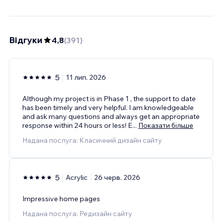
Відгуки
4,8
(
391
)
5
11 лип. 2026
Although my project is in Phase 1 , the support to date
has been timely and very helpful. I am knowledgeable
and ask many questions and always get an appropriate
response within 24 hours or less! E
...
Показати більше
Надана послуга: Класичний дизайн сайту
5
Acrylic
26 черв. 2026
Impressive home pages
Надана послуга: Редизайн сайту