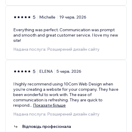
5
Michelle
19 черв. 2026
Everything was perfect. Communication was prompt
and smooth and great customer service. I love my new
site!
Надана послуга: Розширений дизайн сайту
5
ELENA
5 черв. 2026
I highly recommend using 10Com Web Design when
you're creating a website for your company. They have
been wonderful to work with. The ease of
communication is refreshing. They are quick to
respond
...
Показати більше
Надана послуга: Розширений дизайн сайту
Відповідь професіонала