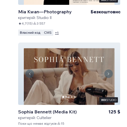
Mia Kwan—Photography
Безкоштовно
критерій:
Studio Il
4,7
(
15
)
3 557
Власний код
CMS
+
1
Sophia Bennett (Media Kit)
125 $
критерій:
Cultelier
Поки що немає відгуків
15