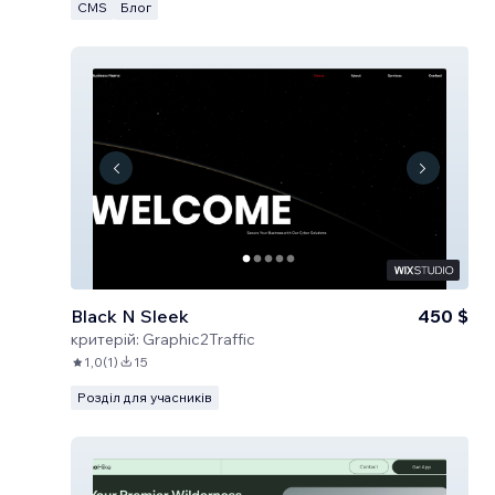
CMS
Блог
Black N Sleek
450 $
критерій:
Graphic2Traffic
1,0
(
1
)
15
Розділ для учасників