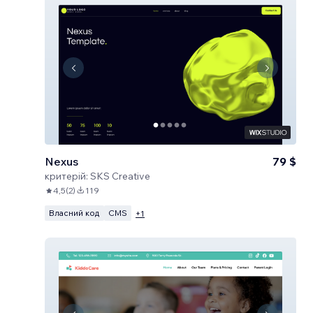
Nexus
79 $
критерій:
SKS Creative
4,5
(
2
)
119
Власний код
CMS
+
1