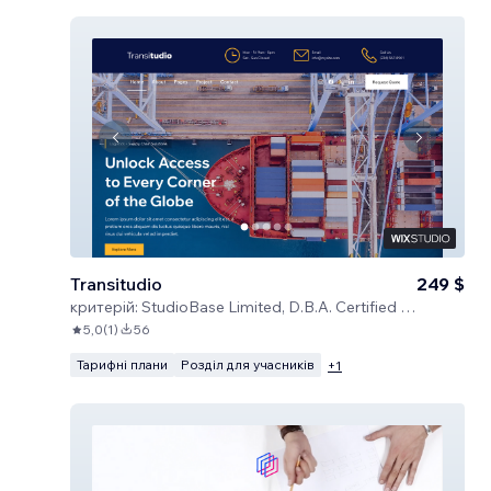
Transitudio
249 $
критерій:
StudioBase Limited, D.B.A. Certified Code
5,0
(
1
)
56
Тарифні плани
Розділ для учасників
+
1