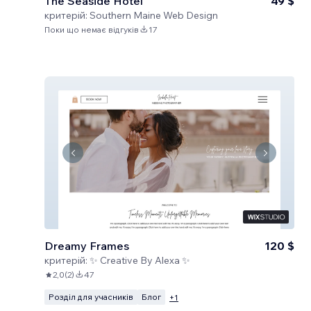
The Seaside Hotel
49 $
критерій:
Southern Maine Web Design
Поки що немає відгуків
17
Dreamy Frames
120 $
критерій:
✨ Creative By Alexa ✨
2,0
(
2
)
47
Розділ для учасників
Блог
+
1