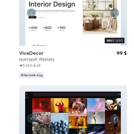
VivaDecor
99 $
критерій:
Weblaty
5,0
(
1
)
24
Власний код