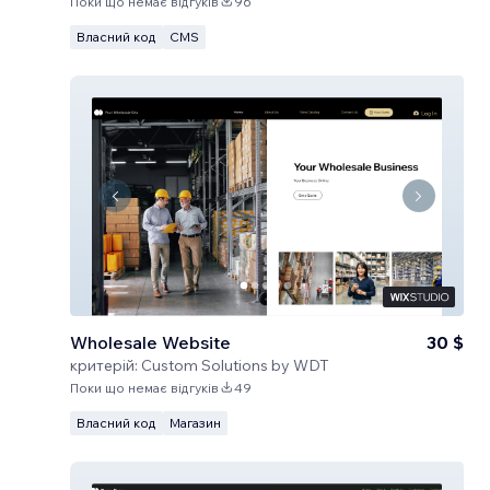
Поки що немає відгуків
96
Власний код
CMS
Wholesale Website
30 $
критерій:
Custom Solutions by WDT
Поки що немає відгуків
49
Власний код
Магазин