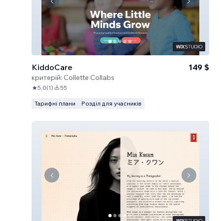
KiddoCare
149 $
критерій:
Collette Collabs
5,0
(
1
)
55
Тарифні плани
Розділ для учасників