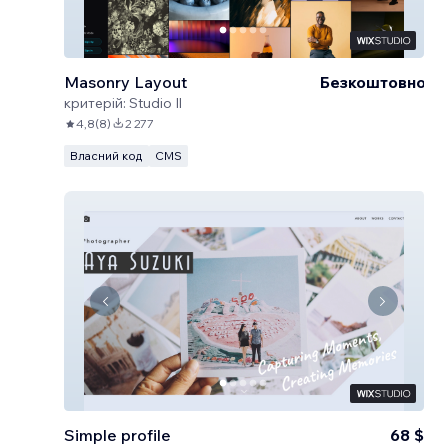
Masonry Layout
Безкоштовно
критерій:
Studio Il
4,8
(
8
)
2 277
Власний код
CMS
Simple profile
68 $