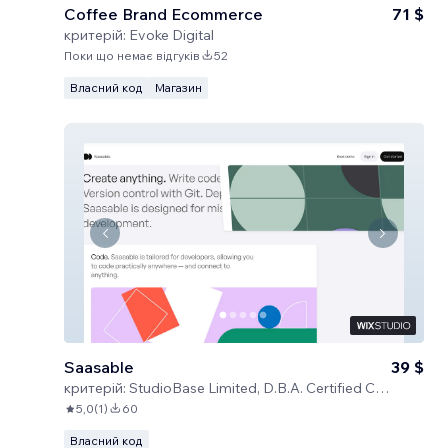
Coffee Brand Ecommerce
71 $
критерій:
Evoke Digital
Поки що немає відгуків
52
Власний код
Магазин
Saasable
39 $
критерій:
StudioBase Limited, D.B.A. Certified Code
5,0
(
1
)
60
Власний код