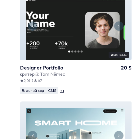
Designer Portfolio
20 $
критерій:
Tom Němec
2,0
(
1
)
67
Власний код
CMS
+
1