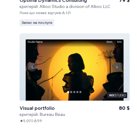
Optima Dynamics Consulting
79 $
критерій:
Allioo Studio a division of Allioo LLC
Поки що немає відгуків
121
Запис на послуги
Visual portfolio
80 $
критерій:
Bureau Beau
5,0
(
1
)
59