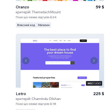
Oranzo
59 $
критерій:
ThemetechMount
Поки що немає відгуків
64
Власний код
Магазин
Letro
225 $
критерій:
Chamindu Dilshan
Поки що немає відгуків
18