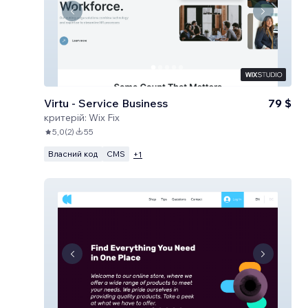
Virtu - Service Business
79 $
критерій:
Wix Fix
5,0
(
2
)
55
Власний код
CMS
+
1