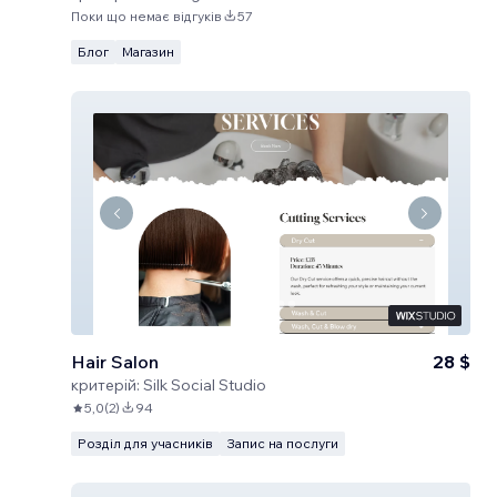
Поки що немає відгуків
57
Блог
Магазин
Hair Salon
28 $
критерій:
Silk Social Studio
5,0
(
2
)
94
Розділ для учасників
Запис на послуги