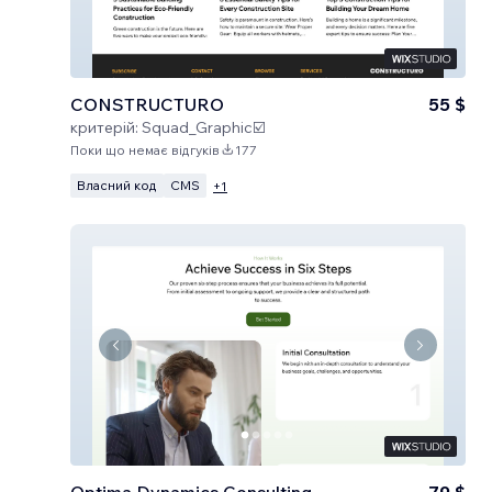
CONSTRUCTURO
55 $
критерій:
Squad_Graphic☑️
Поки що немає відгуків
177
Власний код
CMS
+
1