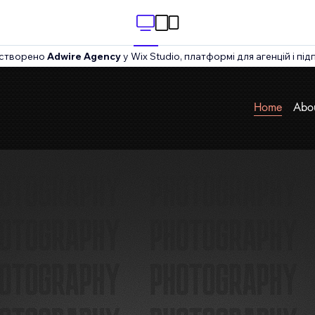
створено
Adwire Agency
у Wix Studio, платформі для агенцій і пі