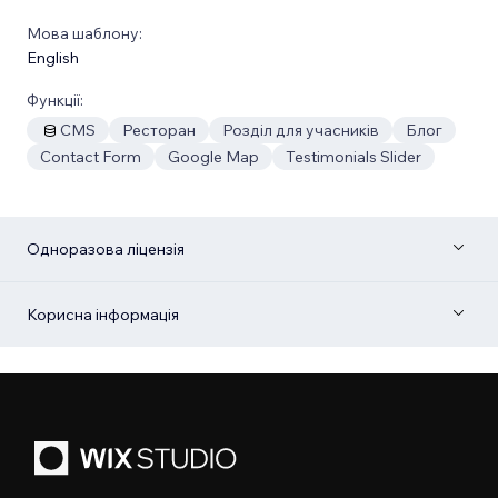
Мова шаблону:
English
Функції:
CMS
Ресторан
Розділ для учасників
Блог
Contact Form
Google Map
Testimonials Slider
Одноразова ліцензія
Корисна інформація