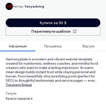
Автор:
Vanyadoing
Купити за 50 $
Переглянути шаблон
Інформація
Продавець
Відгуки
Harmonyplate is a modern and vibrant website template
created for nutritionists, wellness coaches, and mindful food
creators who want to make a lasting impression. Its warm,
clean design builds instant trust while staying personal and
human. From beautifully structured blog posts (perfect for
SEO) to thoughtful testimonials and service pages — ever
...
Показати більше
Галузь:
Краса і здоров'я