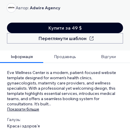
Автор:
Adwire Agency
Купити за 49 $
Переглянути шаблон
Інформація
Продавець
Відгуки
Eve Wellness Center is a modern, patient-focused website
template designed for women’s health clinics,
gynaecologists, maternity care providers, and wellness
specialists. With a professional yet welcoming design, this
template highlights essential services, introduces medical
teams, and offers a seamless booking system for
consultations. It’s built
...
Показати більше
Галузь:
Краса і здоров'я