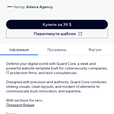
Автор:
Adwire Agency
Купити за 39 $
Переглянути шаблон
Інформація
Продавець
Відгуки
Defend your digital world with Guard Core, a sleek and
powerful website template built for cybersecurity companies,
IT protection firms, and tech consultancies.
Designed with precision and authority, Guard Core combines
striking visuals, clean layouts, and modern UI elements to
communicate trust, innovation, and expertise.
With sections for serv
...
Показати більше
Галузь: