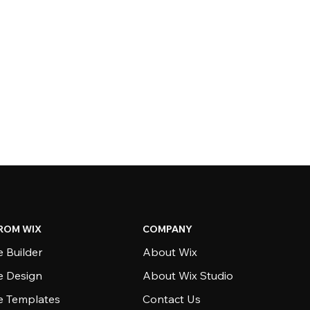
ROM WIX
COMPANY
 Builder
About Wix
e Design
About Wix Studio
e Templates
Contact Us