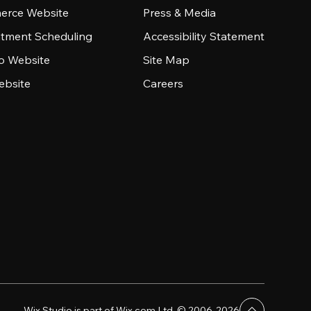
rce Website
Press & Media
tment Scheduling
Accessibility Statement
io Website
Site Map
ebsite
Careers
Wix Studio is part of Wix.com Ltd. © 2006-2026