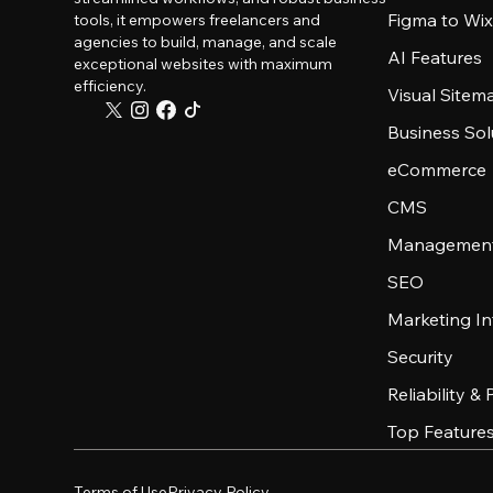
Figma to Wix
tools, it empowers freelancers and
agencies to build, manage, and scale
AI Features
exceptional websites with maximum
efficiency.
Visual Sitem
Business Sol
eCommerce
CMS
Management
SEO
Marketing In
Security
Reliability &
Top Feature
Terms of Use
Privacy Policy