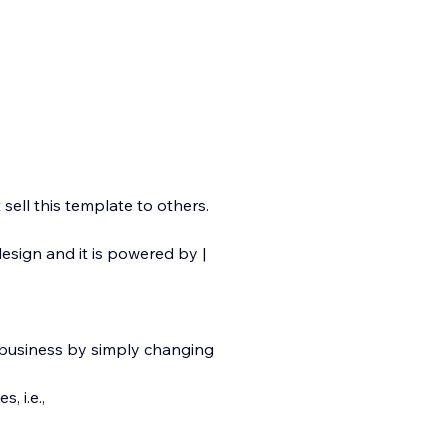
ell this template to others.
esign and it is p
owered by |
 business by simply changing
, i.e.,