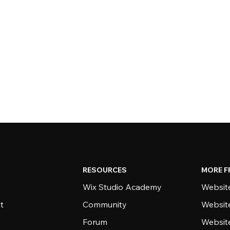
RESOURCES
MORE F
Wix Studio Academy
Website
t
Community
Websit
Forum
Websit