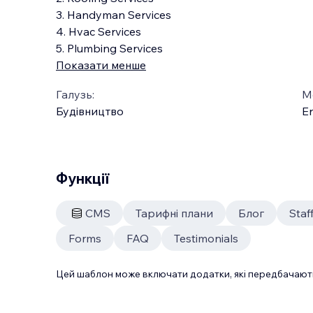
3. Handyman Services
4. Hvac Services
5. Plumbing Services
Показати менше
Галузь:
М
Будівництво
En
Функції
CMS
Тарифні плани
Блог
Sta
Forms
FAQ
Testimonials
Цей шаблон може включати додатки, які передбачають