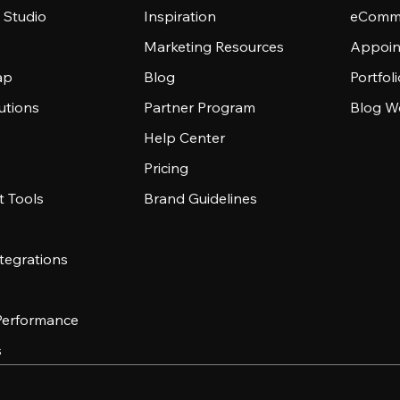
 Studio
Inspiration
eComme
Marketing Resources
Appoin
ap
Blog
Portfol
utions
Partner Program
Blog W
Help Center
Pricing
 Tools
Brand Guidelines
tegrations
 Performance
s