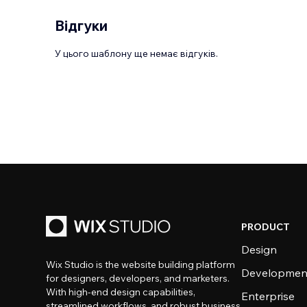
Відгуки
У цього шаблону ще немає відгуків.
PRODUCT
Design
Wix Studio is the website building platform
Developmen
for designers, developers, and marketers.
With high-end design capabilities,
Enterprise
streamlined workflows, and robust business