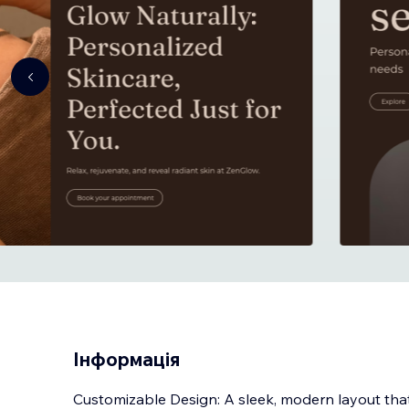
Інформація
Customizable Design: A sleek, modern layout that