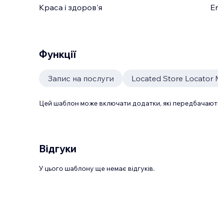
Краса і здоров'я
En
Функції
Запис на послуги
Located Store Locator
Цей шаблон може включати додатки, які передбачають
Відгуки
У цього шаблону ще немає відгуків.