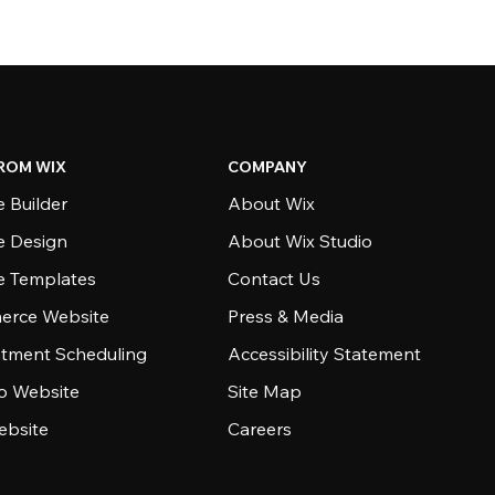
ROM WIX
COMPANY
 Builder
About Wix
e Design
About Wix Studio
e Templates
Contact Us
rce Website
Press & Media
tment Scheduling
Accessibility Statement
io Website
Site Map
ebsite
Careers