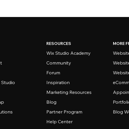
RESOURCES
MORE F
Wix Studio Academy
Website
t
Community
Websit
Forum
Websit
 Studio
Inspiration
eComme
Marketing Resources
Appoin
ap
Blog
Portfol
utions
Partner Program
Blog W
Help Center