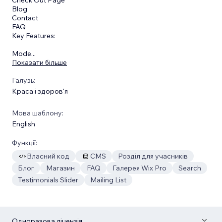
Blog
Contact
FAQ
Key Features:
Mode
...
Показати більше
Галузь:
Краса і здоров'я
Мова шаблону:
English
Функції:
Власний код
CMS
Розділ для учасників
Блог
Магазин
FAQ
Галерея Wix Pro
Search
Testimonials Slider
Mailing List
Одноразова ліцензія