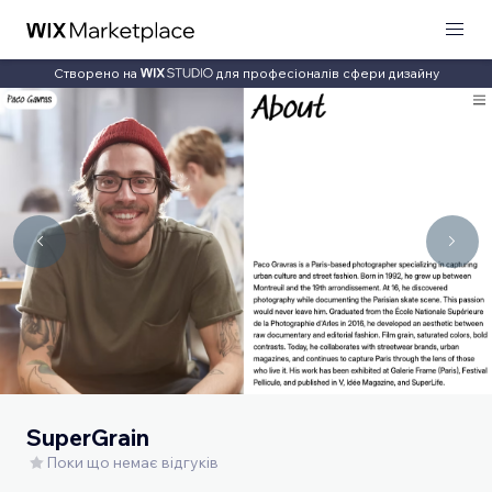
Створено на
для професіоналів сфери дизайну
SuperGrain
Поки що немає відгуків