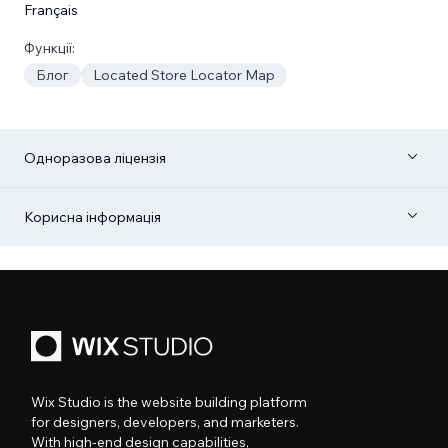
Français
Функції:
Блог
Located Store Locator Map
Одноразова ліцензія
Корисна інформація
Wix Studio is the website building platform
for designers, developers, and marketers.
With high-end design capabilities,