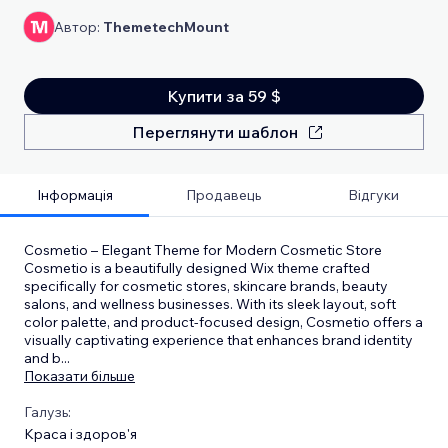
Автор:
ThemetechMount
Купити за 59 $
Переглянути шаблон
Інформація
Продавець
Відгуки
Cosmetio – Elegant Theme for Modern Cosmetic Store
Cosmetio is a beautifully designed Wix theme crafted
specifically for cosmetic stores, skincare brands, beauty
salons, and wellness businesses. With its sleek layout, soft
color palette, and product-focused design, Cosmetio offers a
visually captivating experience that enhances brand identity
and b
...
Показати більше
Галузь:
Краса і здоров'я