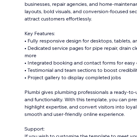
businesses, repair agencies, and home-maintenan
layouts, bold visuals, and conversion-focused sect
attract customers effortlessly.
Key Features:
• Fully responsive design for desktops, tablets, 
• Dedicat
ed service pages for pipe repair, drain c
more
• Integrated booking and contact forms for easy 
• Testimonial and team sections to boost credibili
• Project gallery to display completed jobs
Plumbi gives plumbing professionals a ready-to-u
and functionality. With this template, you can pre
highlight expertise, and convert visitors into loyal 
smooth and user-friendly online experience.
Support:
If you wish to customize the template to meet yo