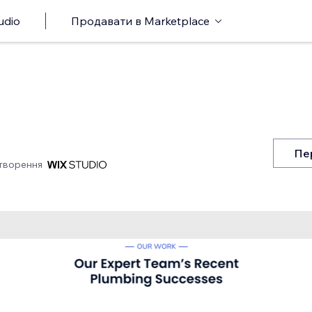
udio
Продавати в Marketplace
Пе
творення