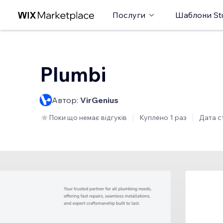
Послуги
Шаблони St
Plumbi
Автор:
VirGenius
Поки що немає відгуків
Куплено 1 раз
Дата с