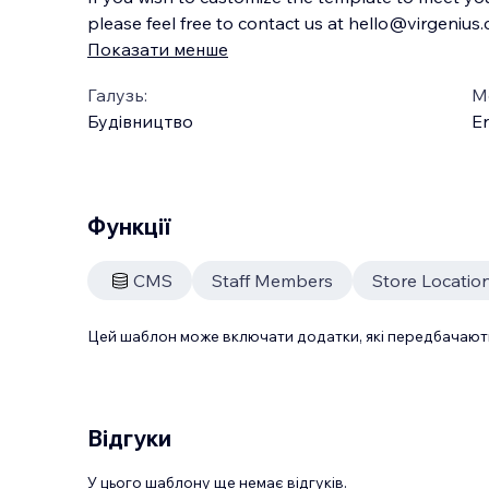
please feel free to contact us at hello@virgenius
Показати менше
Галузь:
М
Будівництво
En
Функції
CMS
Staff Members
Store Locati
Цей шаблон може включати додатки, які передбачають
Відгуки
У цього шаблону ще немає відгуків.