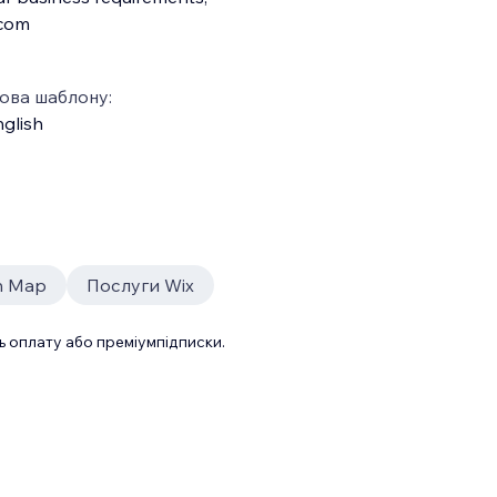
.com
ова шаблону:
glish
on Map
Послуги Wix
 оплату або преміумпідписки.